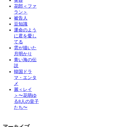
美容
花郎＜ファ
ラン＞
被告人
豆知識
運命のよう
に君を愛し
てる
雲が描いた
月明かり
青い海の伝
説
韓国ドラ
マ・エンタ
メ
麗＜レイ
＞〜花萌ゆ
る8人の皇子
たち〜
アーカイブ