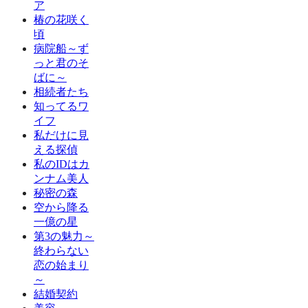
ア
椿の花咲く
頃
病院船～ず
っと君のそ
ばに～
相続者たち
知ってるワ
イフ
私だけに見
える探偵
私のIDはカ
ンナム美人
秘密の森
空から降る
一億の星
第3の魅力～
終わらない
恋の始まり
～
結婚契約