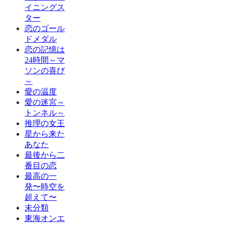
イニングス
ター
恋のゴール
ドメダル
恋の記憶は
24時間～マ
ソンの喜び
～
愛の温度
愛の迷宮～
トンネル～
推理の女王
星から来た
あなた
最後から二
番目の恋
最高の一
発〜時空を
超えて〜
未分類
東海オンエ