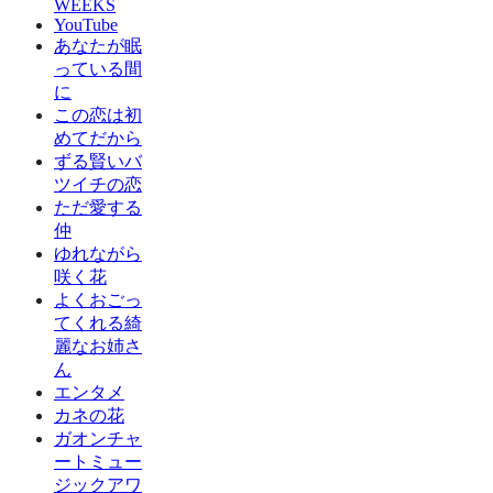
WEEKS
YouTube
あなたが眠
っている間
に
この恋は初
めてだから
ずる賢いバ
ツイチの恋
ただ愛する
仲
ゆれながら
咲く花
よくおごっ
てくれる綺
麗なお姉さ
ん
エンタメ
カネの花
ガオンチャ
ートミュー
ジックアワ