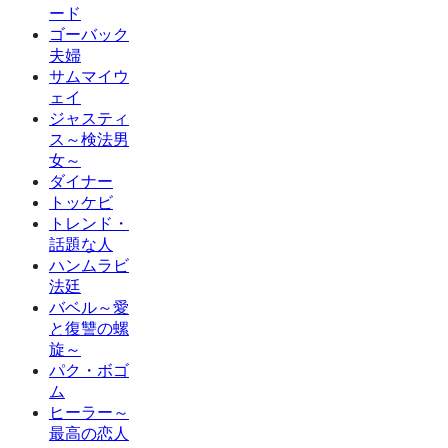
ード
ゴーバック
夫婦
サムマイウ
ェイ
ジャスティ
ス～検法男
女～
ダイナー
トッケビ
トレンド・
話題な人
ハンムラビ
法廷
バベル～愛
と復讐の螺
旋～
パク・ボゴ
ム
ヒーラー～
最高の恋人