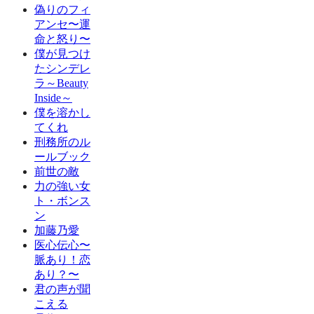
偽りのフィ
アンセ〜運
命と怒り〜
僕が見つけ
たシンデレ
ラ～Beauty
Inside～
僕を溶かし
てくれ
刑務所のル
ールブック
前世の敵
力の強い女
ト・ボンス
ン
加藤乃愛
医心伝心〜
脈あり！恋
あり？〜
君の声が聞
こえる