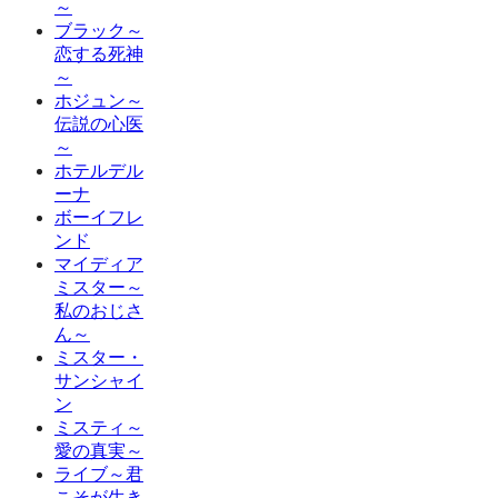
～
ブラック～
恋する死神
～
ホジュン～
伝説の心医
～
ホテルデル
ーナ
ボーイフレ
ンド
マイディア
ミスター～
私のおじさ
ん～
ミスター・
サンシャイ
ン
ミスティ～
愛の真実～
ライブ～君
こそが生き