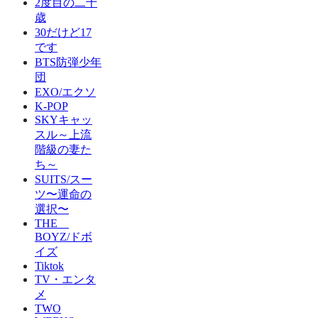
2度目の二十
歳
30だけど17
です
BTS防弾少年
団
EXO/エクソ
K-POP
SKYキャッ
スル～上流
階級の妻た
ち～
SUITS/スー
ツ〜運命の
選択〜
THE
BOYZ/ドボ
イズ
Tiktok
TV・エンタ
メ
TWO