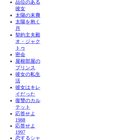
品位のある
彼女
太陽の末裔
太陽を抱く
月
契約主夫殿
オ・ジャク
トゥ
密会
屋根部屋の
プリンス
彼女の私生
活
彼女はキレ
イだった
復讐のカル
テット
応答せよ
1988
応答せよ
1997
恋するシャ