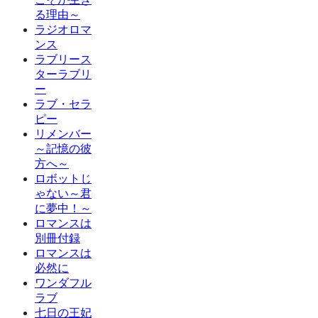
る理由～
ラジオロマ
ンス
ラブリース
ターラブリ
ー
ラブ・セラ
ピー
リメンバー
～記憶の彼
方へ～
ロボットじ
ゃない～君
に夢中！～
ロマンスは
別冊付録
ロマンスは
必然に
ワンダフル
ラブ
七日の王妃