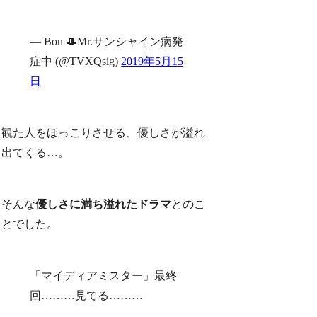
— Bon 🎩Mr.サンシャイン病発
症中 (@TVXQsig)
2019年5月15
日
観た人をほっこりさせる、優しさが溢れ
出てくる…。
そんな
優しさに満ち溢れたドラマ
とのこ
とでした。
「マイディアミスター」最終
回………見てる………