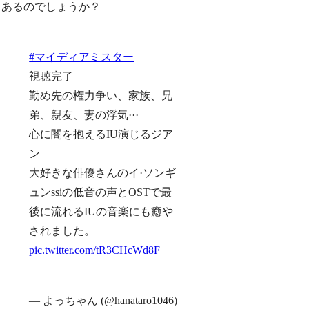
あるのでしょうか？
#マイディアミスター
視聴完了
勤め先の権力争い、家族、兄
弟、親友、妻の浮気···
心に闇を抱えるIU演じるジア
ン
大好きな俳優さんのイ·ソンギ
ュンssiの低音の声とOSTで最
後に流れるIUの音楽にも癒や
されました。
pic.twitter.com/tR3CHcWd8F
— よっちゃん (@hanataro1046)