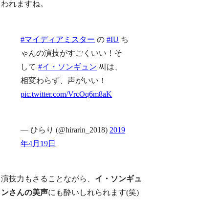
われますね。
#マイディアミスター
の
#IU
ち
ゃんの演技がすごくいい！そ
して
#イ・ソンギュン
씨は、
相変わらず、声がいい！
pic.twitter.com/VrcOq6m8aK
— ひらり (@hirarin_2018)
2019
年4月19日
演技力もさることながら、
イ・ソンギュ
ンさんの美声
にも酔いしれられます(笑)