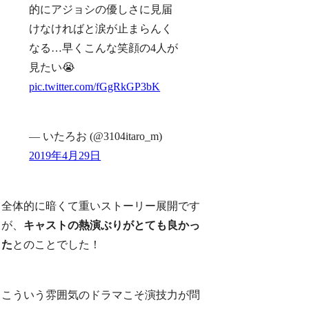
的にアジョシの優しさに見届
けなければと涙が止まらんく
なる…早くこんな笑顔の4人が
見たい😭
pic.twitter.com/fGgRkGP3bK
— いたろお (@3104itaro_m)
2019年4月29日
全体的に暗くて重いストーリー展開です
が、
キャストの熱演ぶりがとても良かっ
た
とのことでした！
こういう雰囲気のドラマこそ演技力が問