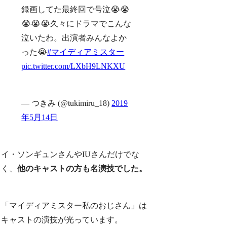
録画してた最終回で号泣😭😭
😭😭😭久々にドラマでこんな
泣いたわ。出演者みんなよか
った😭
#マイディアミスター
pic.twitter.com/LXbH9LNKXU
— つきみ (@tukimiru_18)
2019
年5月14日
イ・ソンギュンさんやIUさんだけでな
く、
他のキャストの方も名演技でした。
「マイディアミスター私のおじさん」は
キャストの演技が光っています。