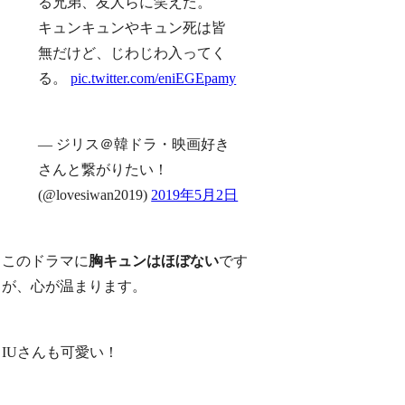
る兄弟、友人らに笑えた。
キュンキュンやキュン死は皆
無だけど、じわじわ入ってく
る。
pic.twitter.com/eniEGEpamy
— ジリス＠韓ドラ・映画好き
さんと繋がりたい！
(@lovesiwan2019)
2019年5月2日
このドラマに
胸キュンはほぼない
です
が、心が温まります。
IUさんも可愛い！