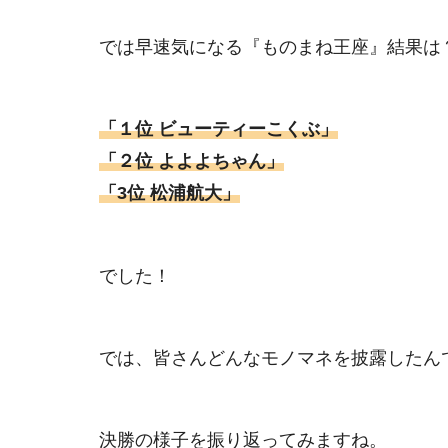
では早速気になる『ものまね王座』結果は
「１位 ビューティーこくぶ」
「２位 よよよちゃん」
「3位 松浦航大」
でした！
では、皆さんどんなモノマネを披露したん
決勝の様子を振り返ってみますね。