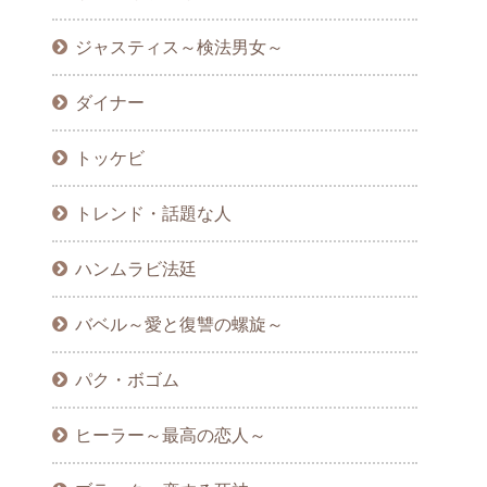
ジャスティス～検法男女～
ダイナー
トッケビ
トレンド・話題な人
ハンムラビ法廷
バベル～愛と復讐の螺旋～
パク・ボゴム
ヒーラー～最高の恋人～