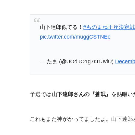
山下達郎似てる！
#ものまね王座決定
pic.twitter.com/muggCSTNEe
— たま (@UOduO1g7rJ1JvlU)
Decembe
予選では
山下達郎さんの『蒼氓』
を熱唱い
これもまた神がかってましたよ。山下達郎