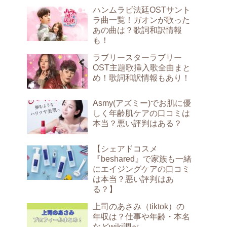
ハンムラビ法廷OSTサント
ラ曲一覧！ガオンが歌った
あの曲は？歌詞和訳情報
も！
ラブリースターラブリー
OST主題歌挿入歌全曲まと
め！歌詞和訳情報もあり！
Asmy(アズミー)でお肌に優
しく年齢肌ケアの口コミは
本当？悪い評判はある？
【シェアドコスメ
『beshared』で家族も一緒
にエイジングケアの口コミ
は本当？悪い評判はあ
る？】
上司のあさみ（tiktok）の
年収は？仕事や年齢・本名
などwiki調べ