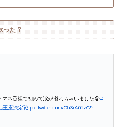
歌った？
ノマネ番組で初めて涙が溢れちゃいました😭
#
ね王座決定戦
pic.twitter.com/Cb3rA01zC9