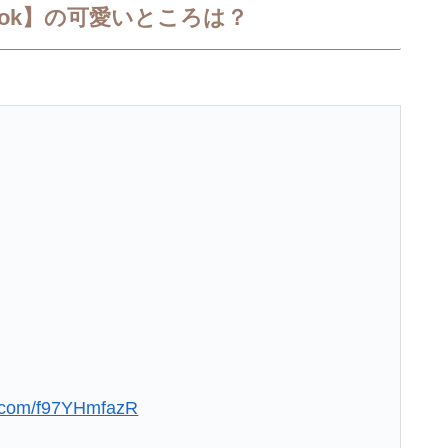
Tok】の可愛いところは？
er.com/f97YHmfazR