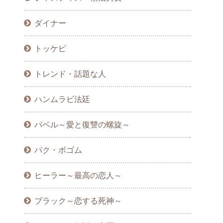
ダイナー
トッケビ
トレンド・話題な人
ハンムラビ法廷
バベル～愛と復讐の螺旋～
パク・ボゴム
ヒーラー～最高の恋人～
ブラック～恋する死神～