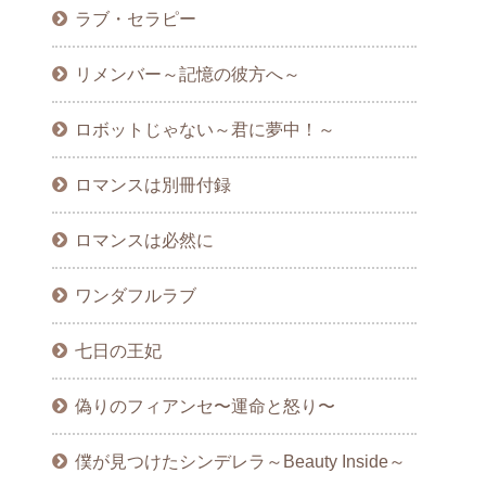
ラブ・セラピー
リメンバー～記憶の彼方へ～
ロボットじゃない～君に夢中！～
ロマンスは別冊付録
ロマンスは必然に
ワンダフルラブ
七日の王妃
偽りのフィアンセ〜運命と怒り〜
僕が見つけたシンデレラ～Beauty Inside～