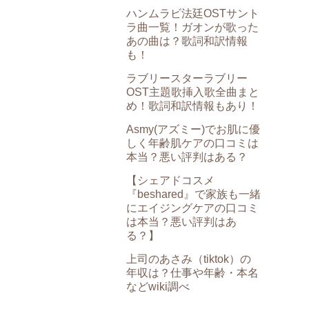
ハンムラビ法廷OSTサント
ラ曲一覧！ガオンが歌った
あの曲は？歌詞和訳情報
も！
ラブリースターラブリー
OST主題歌挿入歌全曲まと
め！歌詞和訳情報もあり！
Asmy(アズミー)でお肌に優
しく年齢肌ケアの口コミは
本当？悪い評判はある？
【シェアドコスメ
『beshared』で家族も一緒
にエイジングケアの口コミ
は本当？悪い評判はあ
る？】
上司のあさみ（tiktok）の
年収は？仕事や年齢・本名
などwiki調べ