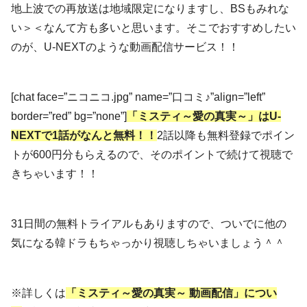
地上波での再放送は地域限定になりますし、BSもみれな
い＞＜なんて方も多いと思います。そこでおすすめしたい
のが、U-NEXTのような動画配信サービス！！
[chat face=”ニコニコ.jpg” name=”口コミ♪”align=”left”
border=”red” bg=”none”]
「ミスティ～愛の真実～
」
は
U-
NEXTで1話がなんと無料！！
2話以降も無料登録でポイン
トが600円分もらえるので、そのポイントで続けて視聴で
きちゃいます！！
31日間の無料トライアルもありますので、ついでに他の
気になる韓ドラもちゃっかり視聴しちゃいましょう＾＾
※詳しくは
「ミスティ～愛の真実～ 動画配信」につい