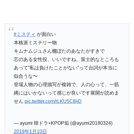
#ミスティ
が面白い
本格派ミステリー物
キムナムジュさん棚ぼたのあなたがすきで
芯のある女性役、いいですね。策士的なところも
あって”私は負けたことがない”って台詞が本当に
似合うな〜
登場人物の心理描写が複雑で、人の心って、一筋
縄にはいかないって感じが良いです展開が読めま
せん
pic.twitter.com/rLKU5C8ijD
— ayumi 韓ドラ+KPOP垢 (@ayumi20180324)
2019年1月10日