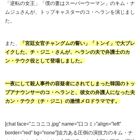
「逆転の女王」「僕の妻はスーパーウーマン」のキム・ナ
ムジュさんが、トップキャスターのコ・ヘランを演じまし
た。
また、
「宮廷女官チャングムの誓い」「トンイ」で大ブレ
イクした、チ・ジニ・さんが、ヘランの夫で弁護士のカ
ン・テウク役として登場しました。
一夜にして殺人事件の容疑者にされてしまった韓国のトッ
プアナウンサーのコ・ヘランと、彼女の弁護人になった夫
カン・テウク（チ・ジニ）の激情メロドラマです。
[chat face=”ニコニコ.jpg” name=”口コミ♪”align=”left”
border=”red” bg=”none”]迫力ある圧倒の演技力のキム・ナ