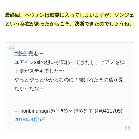
最終回、ヘウォンは監獄に入ってしまいますが、ソンジェ
という存在があったからこそ、決断できたのでしょうね。
#密会
完走〜
ユアインssiの想いが伝わってきたし、ピアノを弾
く姿がステキでした〜
やっとやっと今からなのに！結ばれたその後が見
たかったなー
— nonbiriunagiｻﾗｹﾞ~ｻﾗﾝﾍ~ｻﾗﾊﾝﾀﾞｺﾞ (@0411705)
2019年8月5日