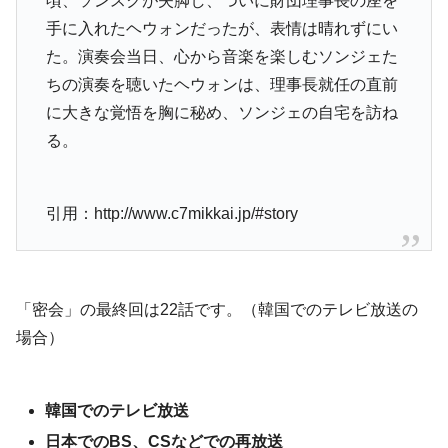
頃、ソンスクが失脚し、ついに財団理事長の座を
手に入れたヘウォンだったが、表情は晴れずにい
た。演奏会当日、心から音楽を楽しむソンジェた
ちの演奏を聴いたヘウォンは、理事長就任の直前
に大きな覚悟を胸に秘め、ソンジェの自宅を訪ね
る。
引用：http://www.c7mikkai.jp/#story
「密会」の最終回は22話です。（韓国でのテレビ放送の
場合）
韓国でのテレビ放送
日本でのBS、CSなどでの再放送