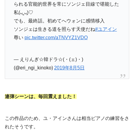
られる官能的世界を常にソンジェ目線で堪能した
私(ᴗ͈ˬᴗ͈)♡
でも、最終話。初めてへウォンに感情移入
ソンジェは生きる道を照らす天使だね
#ユアイン
尊い
pic.twitter.com/aTNVYZ1VDO
— えりんぎ☆韓ドラ☆(・(ェ)・)
(@eri_ngi_kinoko)
2019年8月5日
連弾シーンは、毎回震えました！
この作品のため、ユ・アインさんは相当ピアノの練習をさ
れたそうです。