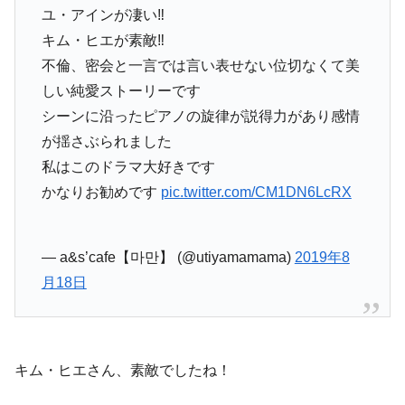
ユ・アインが凄い‼︎
キム・ヒエが素敵‼︎
不倫、密会と一言では言い表せない位切なくて美
しい純愛ストーリーです
シーンに沿ったピアノの旋律が説得力があり感情
が揺さぶられました
私はこのドラマ大好きです
かなりお勧めです
pic.twitter.com/CM1DN6LcRX
— a&s’cafe【마만】 (@utiyamamama)
2019年8
月18日
キム・ヒエさん、素敵でしたね！