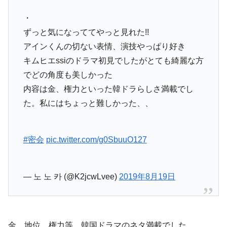
・
ずっと気になっててやっと見れた!!
アインくんの切ない表情、演技やっぱり好き
キムヒエssiのドラマ初見でしたがとても綺麗な方
でどの角度も美しかった
内容は金、権力といった韓ドラらしさ満載でし
た。私にはちょっと難しかった、、
#密会
pic.twitter.com/g0SbuuO127
— 노 노 카 (@K2jcwLvee)
2019年8月19日
金、地位、権力等、韓国ドラマのネタ満載でした。