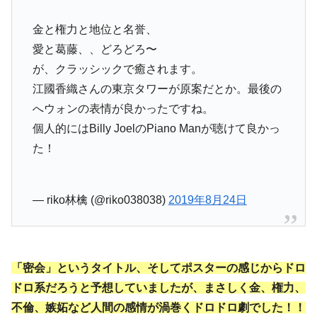
金と権力と地位と名誉、
愛と葛藤、、どろどろ〜
が、クラッシックで癒されます。
江國香織さんの東京タワーが原案だとか。最後の
へウォンの表情が良かったですね。
個人的にはBilly JoelのPiano Manが聴けて良かっ
た！
— riko林檎 (@riko038038)
2019年8月24日
「密会」というタイトル、そしてポスターの感じからドロ
ドロ系だろうと予想していましたが、まさしく金、権力、
不倫、嫉妬など人間の感情が渦巻くドロドロ劇でした！！