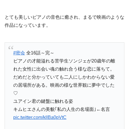
とても美しいピアノの音色に癒され、まるで映画のような
作品になっています。
#密会
全16話～完～
ピアノの才能溢れる苦学生ソンジェが20歳年の離
れた女性に出会い魂の触れ合う様な恋に落ちて。
だめだと分かっていても二人にしかわからない愛
の居場所がある。映画の様な世界観に夢中でした
♡
ユアイン君の鍵盤に触れる姿
キムヒエさんの美貌｢私の人生の名場面｣←名言
pic.twitter.com/kllBa0pVtC