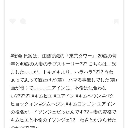
#密会 原案は、江國香織の『東京タワー』 20歳の青
年と40歳の人妻のラブストーリー??? こちらは、観
ました……が、トキメキより、ハラハラ???? うわ
ぁって思って観たけど(笑) ハマる事無しでした(笑)
画が暗くて………ユアインに、不倫は似合わな
い?????? #キムヒエ #ユアイン #キムヘウン #パク
ヒョックォン #シムヘジン #キムヨンゴン ユアイン
の役名が、イソンジェだったんです??→妻の資格で
キムヒエと不倫のイソンジェ?? わざとかぶらせた
のかな??(笑)