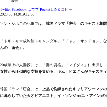
密会
Twitter
Facebook
はてブ
Pocket
LINE
コピー
2023.05.14
2019.12.06
ソン・シホこの記事では、
韓国ドラマ「密会」のキャスト相関
「
トキメキ☆成均館スキャンダル
」「
チャン・オクチョン
」な
んの「密会」。
20歳年上の人妻役には、「妻の資格」「マイダス」に出演し
女性から圧倒的な支持を集める、キム・ヒエさんがキャスティ
韓国ドラマ「密会」は、
上品で洗練されたキャリアウーマンの
に暮らしていた天才ピアニスト、イ・ソンジェ(ユ・アイン)