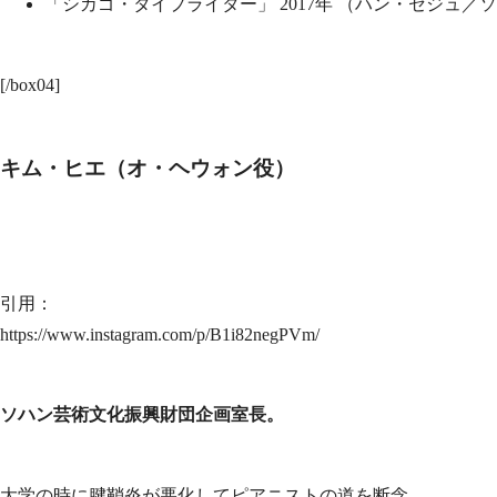
「シカゴ・タイプライター」 2017年 （ハン・セジュ／
[/box04]
キム・ヒエ（オ・ヘウォン役）
引用：
https://www.instagram.com/p/B1i82negPVm/
ソハン芸術文化振興財団企画室長。
大学の時に腱鞘炎が悪化してピアニストの道を断念。