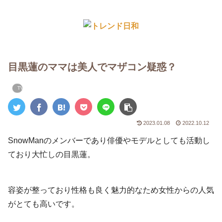
目黒蓮のママは美人でマザコン疑惑？
TV・エンタメ
2023.01.08
2022.10.12
SnowManのメンバーであり俳優やモデルとしても活動し
ており大忙しの目黒蓮。
容姿が整っており性格も良く魅力的なため女性からの人気
がとても高いです。