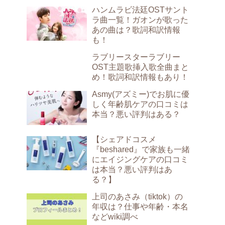
ハンムラビ法廷OSTサント
ラ曲一覧！ガオンが歌った
あの曲は？歌詞和訳情報
も！
ラブリースターラブリー
OST主題歌挿入歌全曲まと
め！歌詞和訳情報もあり！
Asmy(アズミー)でお肌に優
しく年齢肌ケアの口コミは
本当？悪い評判はある？
【シェアドコスメ
『beshared』で家族も一緒
にエイジングケアの口コミ
は本当？悪い評判はあ
る？】
上司のあさみ（tiktok）の
年収は？仕事や年齢・本名
などwiki調べ