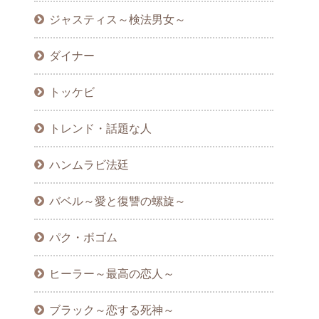
ジャスティス～検法男女～
ダイナー
トッケビ
トレンド・話題な人
ハンムラビ法廷
バベル～愛と復讐の螺旋～
パク・ボゴム
ヒーラー～最高の恋人～
ブラック～恋する死神～