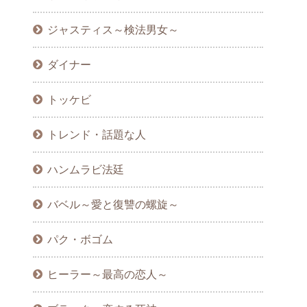
ジャスティス～検法男女～
ダイナー
トッケビ
トレンド・話題な人
ハンムラビ法廷
バベル～愛と復讐の螺旋～
パク・ボゴム
ヒーラー～最高の恋人～