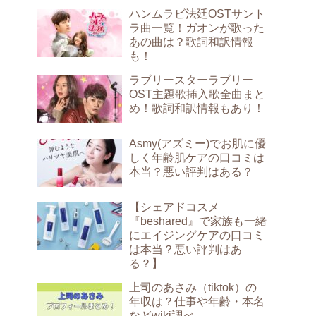
ハンムラビ法廷OSTサント
ラ曲一覧！ガオンが歌った
あの曲は？歌詞和訳情報
も！
ラブリースターラブリー
OST主題歌挿入歌全曲まと
め！歌詞和訳情報もあり！
Asmy(アズミー)でお肌に優
しく年齢肌ケアの口コミは
本当？悪い評判はある？
【シェアドコスメ
『beshared』で家族も一緒
にエイジングケアの口コミ
は本当？悪い評判はあ
る？】
上司のあさみ（tiktok）の
年収は？仕事や年齢・本名
などwiki調べ