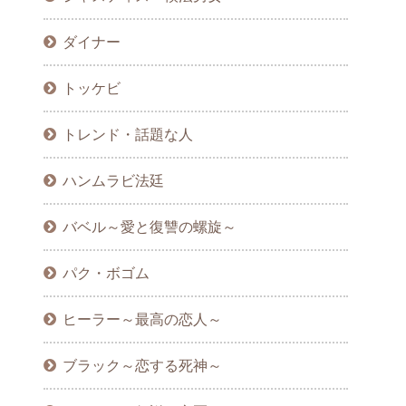
ダイナー
トッケビ
トレンド・話題な人
ハンムラビ法廷
バベル～愛と復讐の螺旋～
パク・ボゴム
ヒーラー～最高の恋人～
ブラック～恋する死神～