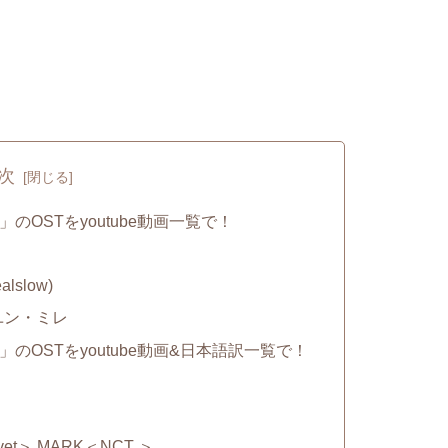
次
OSTをyoutube動画一覧で！
slow)
ユン・ミレ
OSTをyoutube動画&日本語訳一覧で！
vet＞,MARK＜NCT ＞