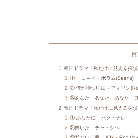
目
韓国ドラマ「私だけに見える探偵」の
① 一日 – イ・ボラム(SeeYa)
② 僕が待つ理由 – フィソン(Real
③あなた あなた あなた – 
韓国ドラマ「私だけに見える探偵」の
① あなたに – パク・ナレ
②輝いた – チャ・ジヘ
③私という夢 – JOY＜Red Vel