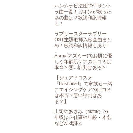
ハンムラビ法廷OSTサント
ラ曲一覧！ガオンが歌った
あの曲は？歌詞和訳情報
も！
ラブリースターラブリー
OST主題歌挿入歌全曲まと
め！歌詞和訳情報もあり！
Asmy(アズミー)でお肌に優
しく年齢肌ケアの口コミは
本当？悪い評判はある？
【シェアドコスメ
『beshared』で家族も一緒
にエイジングケアの口コミ
は本当？悪い評判はあ
る？】
上司のあさみ（tiktok）の
年収は？仕事や年齢・本名
などwiki調べ