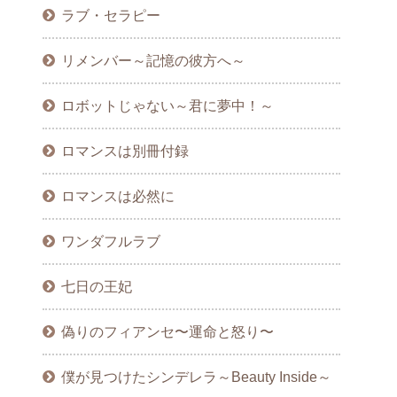
ラブ・セラピー
リメンバー～記憶の彼方へ～
ロボットじゃない～君に夢中！～
ロマンスは別冊付録
ロマンスは必然に
ワンダフルラブ
七日の王妃
偽りのフィアンセ〜運命と怒り〜
僕が見つけたシンデレラ～Beauty Inside～