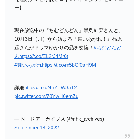
ー】
現在放送中の『ちむどんどん』黒島結菜さんと、
10月3日（月）から始まる『舞いあがれ！』福原
遥さんがドラマゆかりの品を交換！
#ちむどんど
ん
https://t.co/EL2rJ4Mr0t
#舞いあがれ
https://t.co/m5bOf0aH9M
詳細
https://t.co/NrrZEW3aT2
pic.twitter.com/78YwH0emZu
— ＮＨＫアーカイブス (@nhk_archives)
September 18, 2022