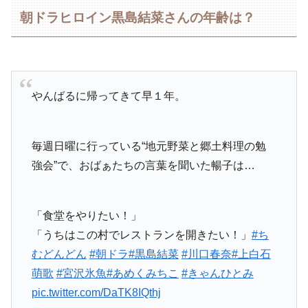
朝ドラヒロイン黒島結菜さんの年齢は？
やんばるに帰ってきて早１年。
毎週日曜に行っている“地元野菜と郷土料理の勉
強会”で、おばぁたちの言葉を聞いた暢子は…
「食堂をやりたい！」
「うちはこの村でレストランを開きたい！」
#ち
むどんどん
#朝ドラ
#黒島結菜
#川口春奈
#上白石
萌歌
#宮沢氷魚
#あめくみちこ
#きゃんひとみ
pic.twitter.com/DaTK8IQthj