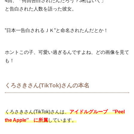
4回、「何回告白されたんだろう？3桁はいく」
と告白された人数を語った彼女。
”日本一告白されるＪＫ”と命名されたんだとか！
ホントこの子、可愛い過ぎるんですよね、どの画像を見て
も！
くろさきさん(TikTok)さんの本名
くろさきさん(TikTok)さんは、
アイドルグループ ‘’Peel
the Apple‘’
に所属
しています。