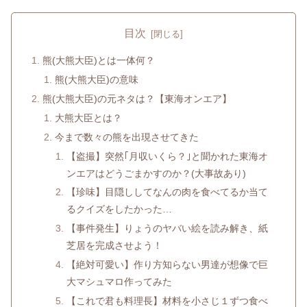
目次
熊(大熊大臣)とは一体何？
熊(大熊大臣)の意味
熊(大熊大臣)の元ネタは？【東海オンエア】
大熊大臣とは？
今まで数々の熊を出現させてきた
【盗撮】突然｢月収いくら？｣と聞かれた東海オ
ンエアはどうごまかすのか？(大事故あり)
【珍味】目隠ししてなんの肉を食べてるか当て
るクイズをしたかった…
【事件発生】りょうのヤバい絵を読み解き、紙
芝居を完成させよう！
【絶対可愛い】作り方知らない男達が想像で巨
大マシュマロ作ってみた
【これで君も料理長】材料を小さじ１ずつ食べ