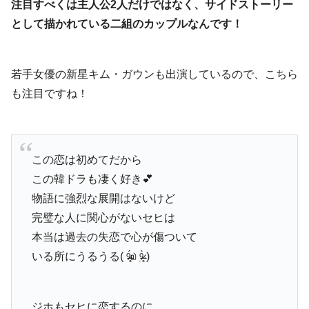
注目すべくは主人公2人だけではなく、サイドストーリー
として描かれている二組のカップルなんです！
若手女優の新星キム・ガウンも出演しているので、こちら
も注目ですね！
この恋は初めてだから
この韓ドラも凄く好き💕
物語に強烈な展開はないけど
完璧な人に関心がないセヒは
本当は過去の失恋で心が傷ついて
いる所にうるうる( ᵒ̴̶̷̥́௰ ᵒ̴̶̷̣̥̀ )
ジホもセヒに恋するのに