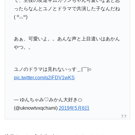
で、主役の友達キムガウンちゃん可愛いなぁと思
ったらなんとユノとドラマで共演した子なんだね
( ꒪⌓꒪)
あぁ、可愛いよ。。あんな声と上目遣いはあかん
やつ。。
ユノのドラマは見れないっす＿|￣|○
pic.twitter.com/q2iFDV1wKS
— ゆんちゃみ♡みかん大好き🍊
(@uknowtvxqchami)
2019年5月6日