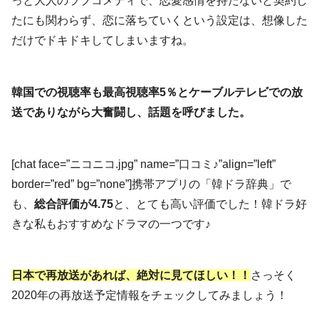
っと大人のラブコメディで、恋愛感情を持たないと契約し
たにも関わらず、恋に落ちていくという設定は、想像した
だけでドキドキしてしまいますね。
韓国での視聴率も最高視聴率5％とケーブルテレビでの放
送でありながら大奮闘し、話題を呼びました。
[chat face=”ニコニコ.jpg” name=”口コミ♪”align=”left”
border=”red” bg=”none”]携帯アプリの「韓ドラ辞典」で
も、
総合評価が4.75
と、とても高い評価でした！韓ドラ好
きな私もおすすめなドラマの一つです♪
日本で再放送があれば、絶対に見てほしい！！
さっそく
2020年の再放送予定情報をチェックしてみましょう！