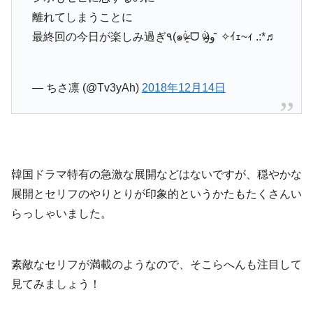
離れてしまうことに
最終回の今日が楽しみ過ぎ٩(๑ᵒ̴̶̷͈̀ ᗜ ᵒ̴̶̷͈́)و ̑̑ ✧ｲｪ~ｨ .:*♬
— ちさ凛 (@Tv3yAh)
2018年12月14日
韓国ドラマ特有の急激な展開などはないですが、穏やかな
展開とセリフのやりとりが印象的というかたもたくさんい
らっしゃいました。
素敵なセリフが満載のようなので、そこらへんも注目して
見てみましょう！