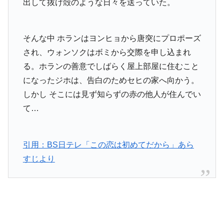
出して抜け殻のような日々を送っていた。
そんな中 ホランはヨンヒョから唐突にプロポーズ
され、ウォンソクはボミから交際を申し込まれ
る。ホランの善意でしばらく屋上部屋に住むこと
になったジホは、告白のためセヒの家へ向かう。
しかし そこには見ず知らずの赤の他人が住んでい
て…
引用：BS日テレ「この恋は初めてだから」あら
すじより