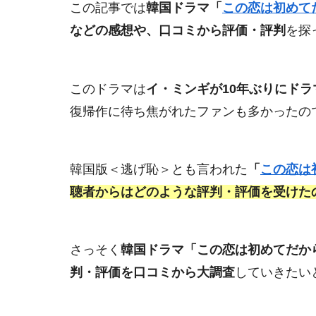
この記事では
韓国ドラマ「
この恋は初めて
などの感想や、口コミから評価・評判
を探
このドラマは
イ・ミンギが10年ぶりにド
復帰作に待ち焦がれたファンも多かったの
韓国版＜逃げ恥＞とも言われた
「
この恋は
聴者からはどのような評判・評価を受けた
さっそく
韓国ドラマ「この恋は初めてだか
判・評価を口コミから大調査
していきたい