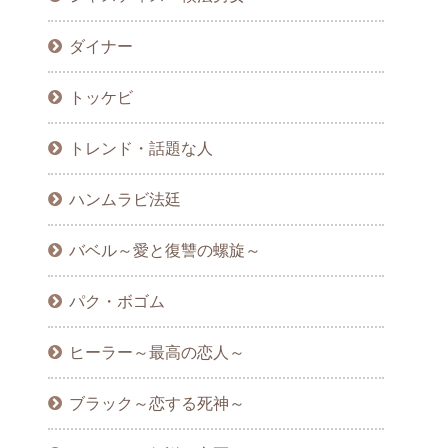
ダイナー
トッケビ
トレンド・話題な人
ハンムラビ法廷
バベル～愛と復讐の螺旋～
パク・ボゴム
ヒーラー～最高の恋人～
ブラック～恋する死神～