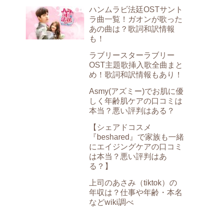
ハンムラビ法廷OSTサント
ラ曲一覧！ガオンが歌った
あの曲は？歌詞和訳情報
も！
ラブリースターラブリー
OST主題歌挿入歌全曲まと
め！歌詞和訳情報もあり！
Asmy(アズミー)でお肌に優
しく年齢肌ケアの口コミは
本当？悪い評判はある？
【シェアドコスメ
『beshared』で家族も一緒
にエイジングケアの口コミ
は本当？悪い評判はあ
る？】
上司のあさみ（tiktok）の
年収は？仕事や年齢・本名
などwiki調べ