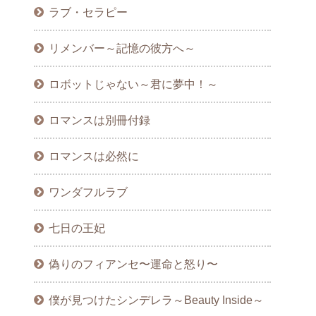
ラブ・セラピー
リメンバー～記憶の彼方へ～
ロボットじゃない～君に夢中！～
ロマンスは別冊付録
ロマンスは必然に
ワンダフルラブ
七日の王妃
偽りのフィアンセ〜運命と怒り〜
僕が見つけたシンデレラ～Beauty Inside～