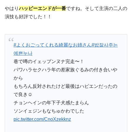
やはり
ハッピーエンドが一番
ですね。そして主演の二人の
演技も好評でした！！
#よくおごってくれる綺麗なお姉さん
#밥잘사주는
예쁜누나
巷で噂のイェップンヌナ完走〜！
パワハラセクハラ年の差家族ぐるみの付き合いや
から
もちろん反対されたけど最後はハピエンだったの
で良き☺️
チョンヘインの年下子犬感たまらん
ソンイェジンもなちゅかわでした
pic.twitter.com/CnoXzekknz