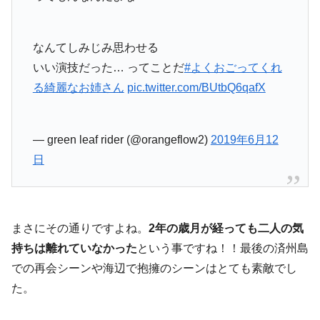
なんてしみじみ思わせる
いい演技だった… ってことだ
#よくおごってくれ
る綺麗なお姉さん
pic.twitter.com/BUtbQ6qafX
— green leaf rider (@orangeflow2)
2019年6月12
日
まさにその通りですよね。
2年の歳月が経っても二人の気
持ちは離れていなかった
という事ですね！！最後の済州島
での再会シーンや海辺で抱擁のシーンはとても素敵でし
た。