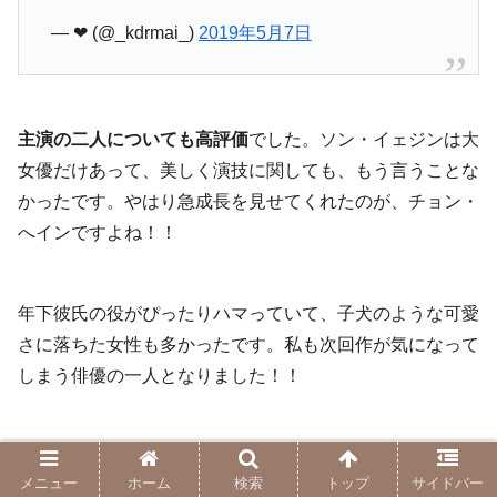
— ❤︎ (@_kdrmai_)
2019年5月7日
主演の二人についても高評価
でした。ソン・イェジンは大
女優だけあって、美しく演技に関しても、もう言うことな
かったです。やはり急成長を見せてくれたのが、チョン・
へインですよね！！
年下彼氏の役がぴったりハマっていて、子犬のような可愛
さに落ちた女性も多かったです。私も次回作が気になって
しまう俳優の一人となりました！！
#よくおごってくれる綺麗なお姉さん
メニュー
ホーム
検索
トップ
サイドバー