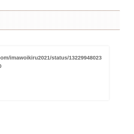
r.com/imawoikiru2021/status/13229948023
0
。