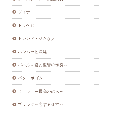
ダイナー
トッケビ
トレンド・話題な人
ハンムラビ法廷
バベル～愛と復讐の螺旋～
パク・ボゴム
ヒーラー～最高の恋人～
ブラック～恋する死神～