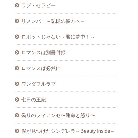
ラブ・セラピー
リメンバー～記憶の彼方へ～
ロボットじゃない～君に夢中！～
ロマンスは別冊付録
ロマンスは必然に
ワンダフルラブ
七日の王妃
偽りのフィアンセ〜運命と怒り〜
僕が見つけたシンデレラ～Beauty Inside～