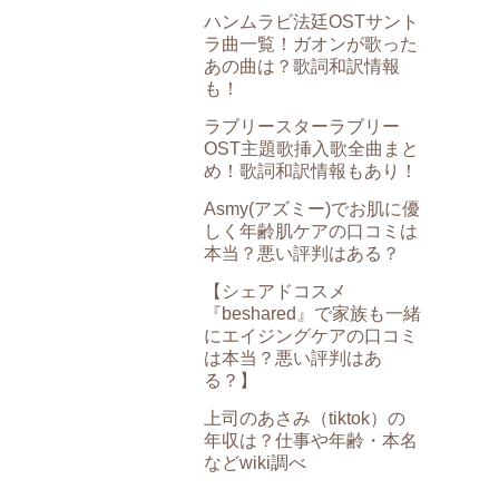
ハンムラビ法廷OSTサント
ラ曲一覧！ガオンが歌った
あの曲は？歌詞和訳情報
も！
ラブリースターラブリー
OST主題歌挿入歌全曲まと
め！歌詞和訳情報もあり！
Asmy(アズミー)でお肌に優
しく年齢肌ケアの口コミは
本当？悪い評判はある？
【シェアドコスメ
『beshared』で家族も一緒
にエイジングケアの口コミ
は本当？悪い評判はあ
る？】
上司のあさみ（tiktok）の
年収は？仕事や年齢・本名
などwiki調べ