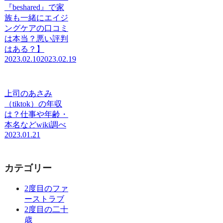
『beshared』で家
族も一緒にエイジ
ングケアの口コミ
は本当？悪い評判
はある？】
2023.02.10
2023.02.19
上司のあさみ
（tiktok）の年収
は？仕事や年齢・
本名などwiki調べ
2023.01.21
カテゴリー
2度目のファ
ーストラブ
2度目の二十
歳