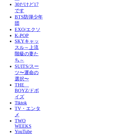
30だけど17
です
BTS防弾少年
団
EXO/エクソ
K-POP
SKYキャッ
スル～上流
階級の妻た
ち～
SUITS/スー
ツ〜運命の
選択〜
THE
BOYZ/ドボ
イズ
Tiktok
TV・エンタ
メ
TWO
WEEKS
YouTube