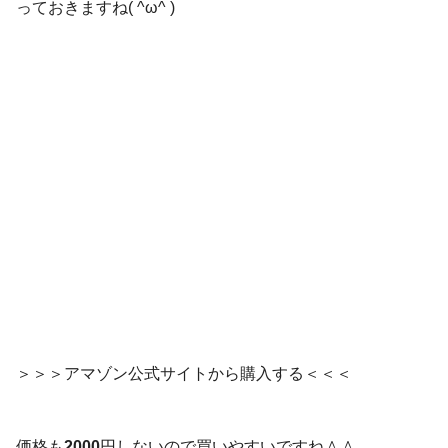
っておきますね( ^ω^ )
＞＞＞アマゾン公式サイトから購入する＜＜＜
価格も
2000
円
しないので買いやすいですね＾＾