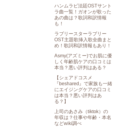
ハンムラビ法廷OSTサント
ラ曲一覧！ガオンが歌った
あの曲は？歌詞和訳情報
も！
ラブリースターラブリー
OST主題歌挿入歌全曲まと
め！歌詞和訳情報もあり！
Asmy(アズミー)でお肌に優
しく年齢肌ケアの口コミは
本当？悪い評判はある？
【シェアドコスメ
『beshared』で家族も一緒
にエイジングケアの口コミ
は本当？悪い評判はあ
る？】
上司のあさみ（tiktok）の
年収は？仕事や年齢・本名
などwiki調べ