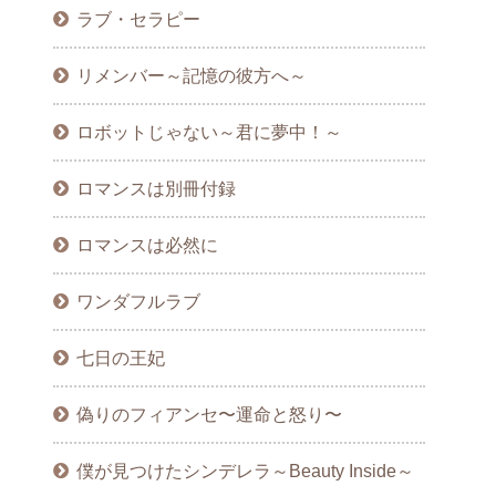
ラブ・セラピー
リメンバー～記憶の彼方へ～
ロボットじゃない～君に夢中！～
ロマンスは別冊付録
ロマンスは必然に
ワンダフルラブ
七日の王妃
偽りのフィアンセ〜運命と怒り〜
僕が見つけたシンデレラ～Beauty Inside～