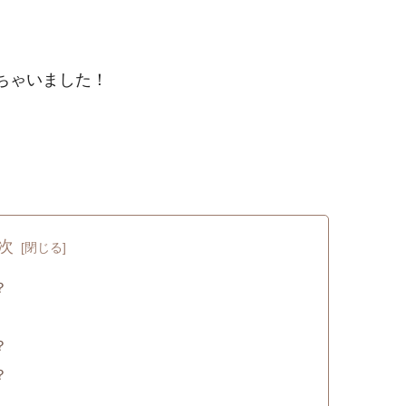
ちゃいました！
次
？
？
？