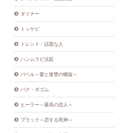
ダイナー
トッケビ
トレンド・話題な人
ハンムラビ法廷
バベル～愛と復讐の螺旋～
パク・ボゴム
ヒーラー～最高の恋人～
ブラック～恋する死神～