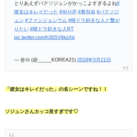
とりあえずパクソジュンがかっこよすぎるよね
#
彼女はキレイだった
#박서준
#황정음
#パクソジ
ュン
#ファンジョンウム
#韓ドラ好きな人と繋が
りたい
#韓ドラ好きな人RT
pic.twitter.com/h30SV8ksXd
— 윤🐽 (@_____KOREA21)
2018年3月21日
「彼女はキレイだった」の名シーンですね！！
ソジュンさんカッコ良すぎです♡