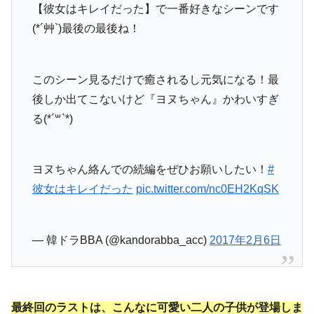
【彼女はキレイだった】で一番好きなシーンです
(*´艸`)最後の最後ね！
このシーン見るだけで癒されるし元気になる！最
後しか出てこないけど『ヨヌちゃん』かわいすぎ
る(*´꒳`*)
ヨヌちゃん絡んでの続編をぜひお願いしたい！
#
彼女はキレイだった
pic.twitter.com/nc0EH2KqSK
— 韓ドラBBA (@kandorabba_acc)
2017年2月6日
最終回のラストは、こんなに可愛い二人の子供が登場しま