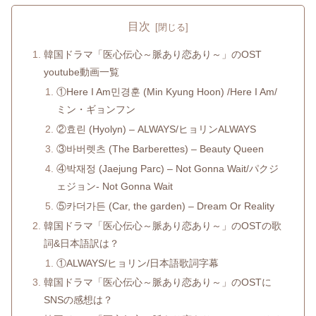
目次
韓国ドラマ「医心伝心～脈あり恋あり～」のOST
youtube動画一覧
①Here I Am민경훈 (Min Kyung Hoon) /Here I Am/
ミン・ギョンフン
②효린 (Hyolyn) – ALWAYS/ヒョリンALWAYS
③바버렛츠 (The Barberettes) – Beauty Queen
④박재정 (Jaejung Parc) – Not Gonna Wait/パクジ
ェジョン- Not Gonna Wait
⑤카더가든 (Car, the garden) – Dream Or Reality
韓国ドラマ「医心伝心～脈あり恋あり～」のOSTの歌
詞&日本語訳は？
①ALWAYS/ヒョリン/日本語歌詞字幕
韓国ドラマ「医心伝心～脈あり恋あり～」のOSTに
SNSの感想は？