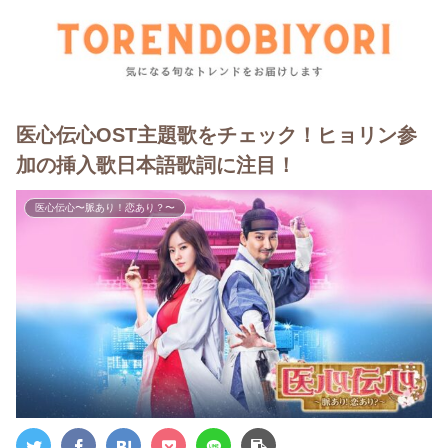
医心伝心OST主題歌をチェック！ヒョリン参
加の挿入歌日本語歌詞に注目！
医心伝心〜脈あり！恋あり？〜