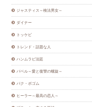
ジャスティス～検法男女～
ダイナー
トッケビ
トレンド・話題な人
ハンムラビ法廷
バベル～愛と復讐の螺旋～
パク・ボゴム
ヒーラー～最高の恋人～