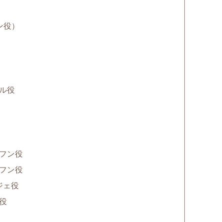
ン役）
ル役
ンフン役
ンフン役
ジェ役
役