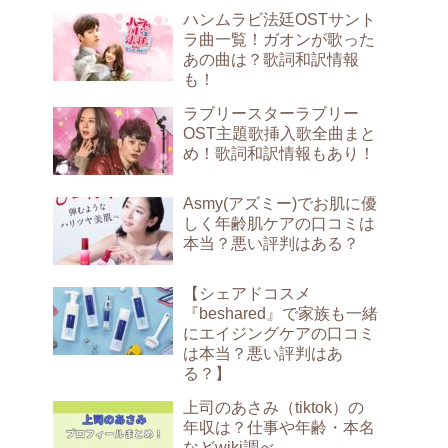
ハンムラビ法廷OSTサント
ラ曲一覧！ガオンが歌った
あの曲は？歌詞和訳情報
も！
ラブリースターラブリー
OST主題歌挿入歌全曲まと
め！歌詞和訳情報もあり！
Asmy(アズミー)でお肌に優
しく年齢肌ケアの口コミは
本当？悪い評判はある？
【シェアドコスメ
『beshared』で家族も一緒
にエイジングケアの口コミ
は本当？悪い評判はあ
る？】
上司のあさみ（tiktok）の
年収は？仕事や年齢・本名
などwiki調べ