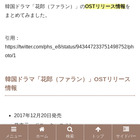
韓国ドラマ「花郎（ファラン）」の
OSTリリース情報
を
まとめてみました。
引用：
https://twitter.com/phs_e8/status/943447233751498752/ph
oto/1
韓国ドラマ「花郎（ファラン）」OSTリリース
情報
2017年12月20日発売
発売元：ポニーキャニオン
全41曲(ヴォーカル11曲+インスト30曲)収録
メニュー
ホーム
検索
トップ
サイドバー