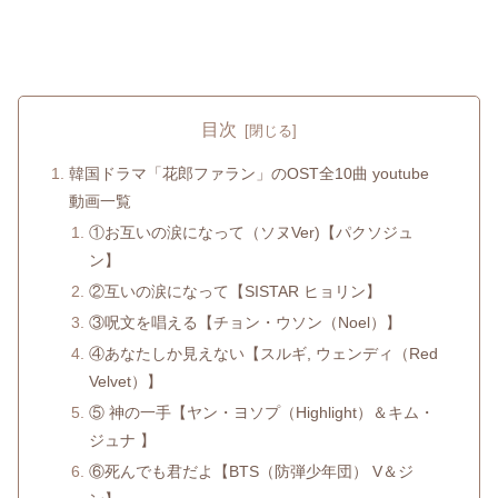
目次
韓国ドラマ「花郎ファラン」のOST全10曲 youtube
動画一覧
①お互いの涙になって（ソヌVer)【パクソジュ
ン】
②互いの涙になって【SISTAR ヒョリン】
③呪文を唱える【チョン・ウソン（Noel）】
④あなたしか見えない【スルギ, ウェンディ（Red
Velvet）】
⑤ 神の一手【ヤン・ヨソプ（Highlight）＆キム・
ジュナ 】
⑥死んでも君だよ【BTS（防弾少年団） V＆ジ