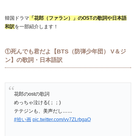
韓国ドラマ
「花郎（ファラン）」のOSTの歌詞や日本語
和訳
を一部紹介します！
①死んでも君だよ【BTS（防弾少年団） V＆ジ
ン】の歌詞・日本語訳
花郎のostの歌詞
めっちゃ泣ける(；；)
テテジンも、美声だし……
#拾い画
pic.twitter.com/vv7ZLrbgaO