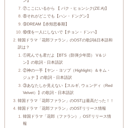
ン】
⑦ここにいるから 【 パク・ヒョンシク(ZE:A)】
⑧それがどこでも【ハン・ドングン】
⑨DREAM【赤頬思春期】
⑩僕を一人にしないで【チョン・ドンハ】
韓国ドラマ「花郎ファラン」のOSTの歌詞&日本語和
訳は？
①死んでも君だよ【BTS（防弾少年団） V＆ジ
ン】の歌詞・日本語訳
②神の一手【ヤン・ヨソプ（Highlight）＆キム・
ジュナ 】の歌詞・日本語訳
③あなたしか見えない【スルギ, ウェンディ（Red
Velvet）】の歌詞・日本語訳
韓国ドラマ「花郎ファラン」のOSTは最高だった！！
韓国ドラマ「花郎ファラン」のOSTリリース情報
韓国ドラマ「花郎（ファラン）」OSTリリース情
報