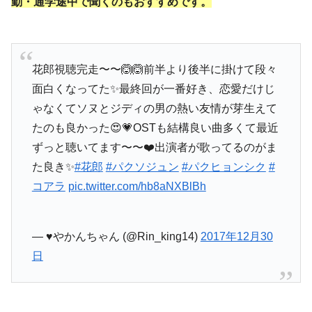
勤・通学途中で聞くのもおすすめです。
花郎視聴完走〜〜🙆🙆前半より後半に掛けて段々
面白くなってた✨最終回が一番好き、恋愛だけじ
ゃなくてソヌとジディの男の熱い友情が芽生えて
たのも良かった😍💗OSTも結構良い曲多くて最近
ずっと聴いてます〜〜❤️出演者が歌ってるのがま
た良き✨
#花郎
#パクソジュン
#パクヒョンシク
#
コアラ
pic.twitter.com/hb8aNXBlBh
— ♥️やかんちゃん (@Rin_king14)
2017年12月30
日