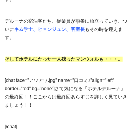
デルーナの宿泊客たち、従業員が順番に旅立っていき、つ
いに
キム学士、ヒョンジュン、客室長
もその時を迎えま
す。
そしてホテルにたった一人残ったマンウォルも・・・。
[chat face=”アワアワ.jpg” name=”口コミ♪”align=”left”
border=”red” bg=”none”]さて気になる「ホテルデルーナ」
の最終回！！ここからは最終回あらすじを詳しく見ていき
ましょう！！
[/chat]