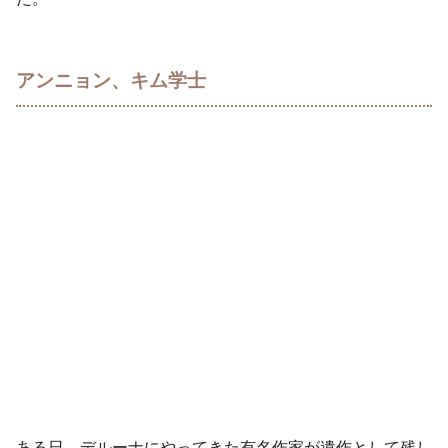
アンニョン、キム学士
ある日、デルーナにやってきた有名作家が遺作として残し