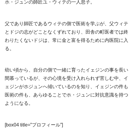
ホ・ジュンの師匠ユ・ウィテの一人息子。
父であり師匠であるウィテの側で医術を学ぶが、父ウィテ
とドジの志がどことなくずれており、田舎の町医者では終
わりたくないドジは、常に金と富を得るために内医院に入
る。
幼い頃から、自分の側で一緒に育ったイェジンの事を長い
間慕っているが、その心境を受け入れられず苦しむ中、イ
ェジンがホジュンへ傾いているのを知り、イェジンの件も
医術の件も、あらゆることでホ・ジュンに対抗意識を持つ
ようになる。
[box04 title=”プロフィール”]