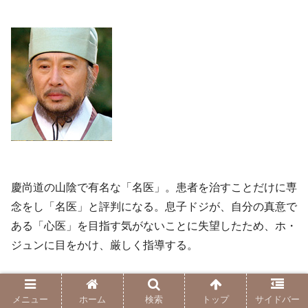
慶尚道の山陰で有名な「名医」。患者を治すことだけに専
念をし「名医」と評判になる。息子ドジが、自分の真意で
ある「心医」を目指す気がないことに失望したため、ホ・
ジュンに目をかけ、厳しく指導する。
イ・ジェヨン/キム・ミンセ（サムジョク大
メニュー
ホーム
検索
トップ
サイドバー