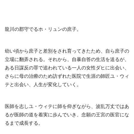
龍川の郡守でるホ・リュンの庶子。
幼い頃から庶子と差別をされ育ってきたため、自ら庶子の
立場に翻弄される。それから、自暴自答の生活を送るが、
ある日謀反の罪で追われている一人の女性ダヒに出会い、
さらに母の治療のため訪ずれた医院で生涯の師匠ユ・ウィ
テと出会い、人生が変化していく。
医師を志しユ・ウィテに師を仰ぎながら、波乱万丈ではあ
るが医師の道を着実に歩んでいき、念願の王宮の医官にな
るまで成長する。