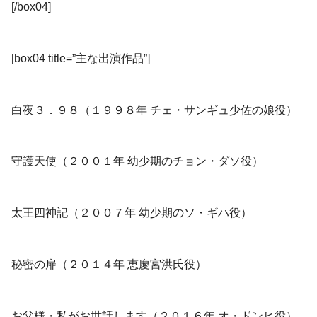
[/box04]
[box04 title=”主な出演作品”]
白夜３．９８（１９９８年 チェ・サンギュ少佐の娘役）
守護天使（２００１年 幼少期のチョン・ダソ役）
太王四神記（２００７年 幼少期のソ・ギハ役）
秘密の扉（２０１４年 恵慶宮洪氏役）
お父様・私がお世話します（２０１６年 オ・ドンヒ役）