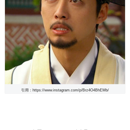
引用：https://www.instagram.com/p/Brz4O4BhEMb/