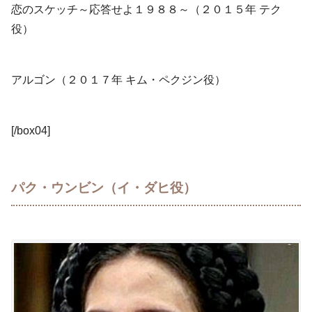
恋のスケッチ～応答せよ１９８８～（２０１５年 テク
役）
アルゴン（２０１７年 キム・ペクジン役）
[/box04]
パク・ウンビン（イ・ダヒ役）