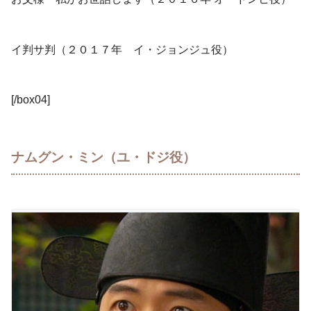
イ判サ判（２０１７年 イ・ジョンジュ役）
[/box04]
ナムグン・ミン（ユ・ドジ役）