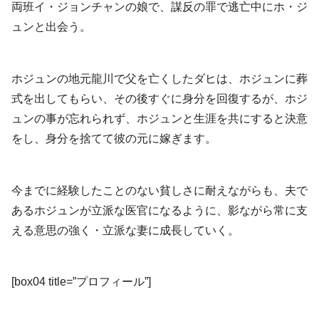
両班イ・ジョンチャンの娘で、謀反の罪で逃亡中にホ・ジ
ュンと出会う。
ホジュンの地元龍川で父を亡くしたダヒは、ホジュンに葬
式を出してもらい、その後すぐに身分を回復するが、ホジ
ュンの事が忘れられず、ホジュンと生涯を共にすると決意
をし、身分を捨てて彼の元に嫁ぎます。
今までに経験したことのない貧しさに耐えながらも、夫で
あるホジュンが立派な医官になるように、影ながら常に支
える意思の強く・立派な妻に成長していく。
[box04 title=”プロフィール”]