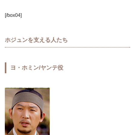
[/box04]
ホジュンを支える人たち
ヨ・ホミン/ヤンテ役