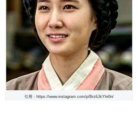
引用：https://www.instagram.com/p/Brz6JkYhr0n/