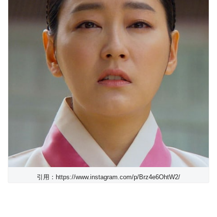
引用：https://www.instagram.com/p/Brz4e6OhtW2/