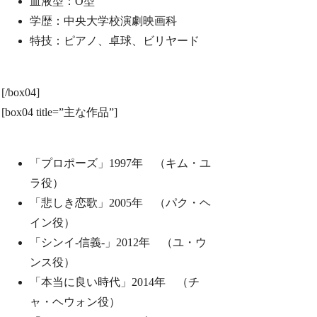
血液型：O型
学歴：中央大学校演劇映画科
特技：ピアノ、卓球、ビリヤード
[/box04]
[box04 title=”主な作品”]
「プロポーズ」1997年 （キム・ユ
ラ役）
「悲しき恋歌」2005年 （パク・ヘ
イン役）
「シンイ-信義-」2012年 （ユ・ウ
ンス役）
「本当に良い時代」2014年 （チ
ャ・ヘウォン役）