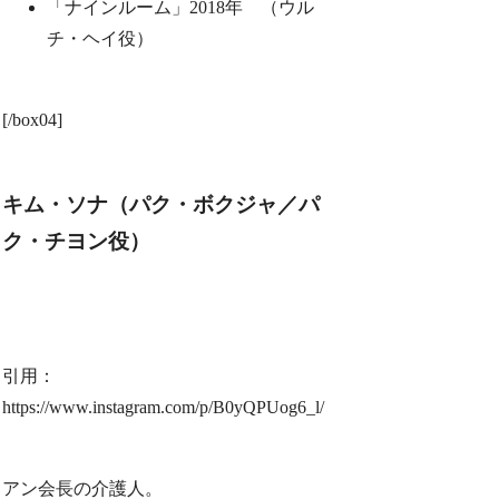
「ナインルーム」2018年 （ウル
チ・ヘイ役）
[/box04]
キム・ソナ（パク・ボクジャ／パ
ク・チヨン役）
引用：
https://www.instagram.com/p/B0yQPUog6_l/
アン会長の介護人。