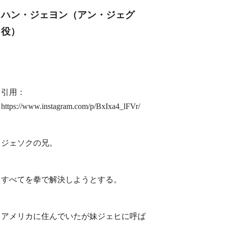
ハン・ジェヨン（アン・ジェグ
役）
引用：
https://www.instagram.com/p/BxIxa4_lFVr/
ジェソクの兄。
すべてを拳で解決しようとする。
アメリカに住んでいたが妹ジェヒに呼ば