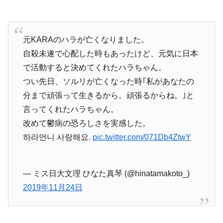
元KARAのハラが亡くなりました。
自殺未遂で心配した時もあったけど、元気に日本
で活動すると決めてくれたハラちゃん。
つい先日、ソルリが亡くなった時｢私があなたの
分まで頑張って生きるから。頑張るからね。｣と
言ってくれたハラちゃん。
改めて鬱病の恐ろしさを実感した。
하라언니 사랑해요.
pic.twitter.com/071Db4ZtwY
— ミス日大文理 ひなた真琴 (@hinatamakoto_)
2019年11月24日