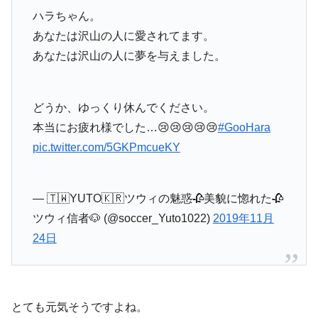
ハラちゃん。
あなたは沢山の人に愛されてます。
あなたは沢山の人に夢を与えました。
どうか、ゆっくり休んでください。
本当にお疲れ様でした…😢😢😢😢😢
#GooHara
pic.twitter.com/5GKPmcueKY
— 🇹🇼YUTO🇰🇷ツウィの魅惑🥀美貌に惚れた🥀
ツウィ信者🐶 (@soccer_Yuto1022)
2019年11月
24日
とても元気そうですよね。