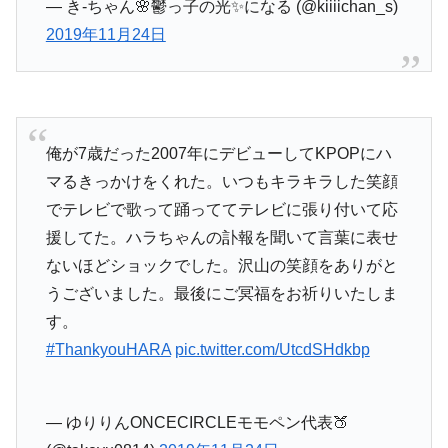
— き-ちゃん🌸鬱っ子の光✨になる (@kiiiichan_s)
2019年11月24日
俺が7歳だった2007年にデビューしてKPOPにハ
マるきっかけをくれた。いつもキラキラした笑顔
でテレビで歌って踊っててテレビに張り付いて応
援してた。ハラちゃんの訃報を聞いて言葉に表せ
ないほどショックでした。沢山の笑顔をありがと
うございました。最後にご冥福をお祈りいたしま
す。
#ThankyouHARA
pic.twitter.com/UtcdSHdkbp
— ゆりりんONCECIRCLEモモペン代表🍑