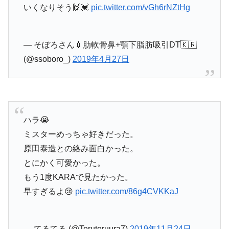
いくなりそう🙌💓
pic.twitter.com/vGh6rNZtHg
— そぼろさん💉肋軟骨鼻+顎下脂肪吸引DT🇰🇷
(@ssoboro_)
2019年4月27日
ハラ😭
ミスターめっちゃ好きだった。
原田泰造との絡み面白かった。
とにかく可愛かった。
もう1度KARAで見たかった。
早すぎるよ😢
pic.twitter.com/86g4CVKKaJ
— てるてる (@Teruteruura7)
2019年11月24日