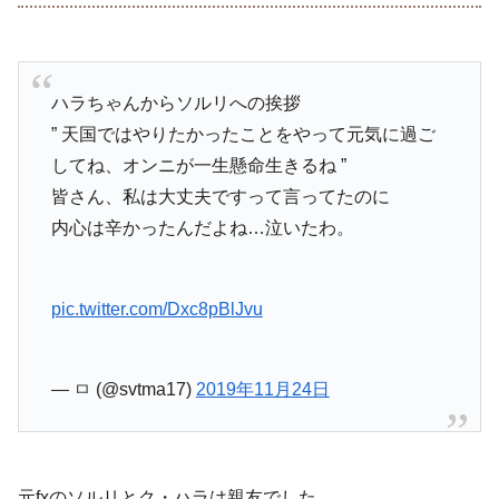
ハラちゃんからソルリへの挨拶
” 天国ではやりたかったことをやって元気に過ご
してね、オンニが一生懸命生きるね ”
皆さん、私は大丈夫ですって言ってたのに
内心は辛かったんだよね…泣いたわ。
pic.twitter.com/Dxc8pBlJvu
— ㅁ (@svtma17)
2019年11月24日
元fxのソルリとク・ハラは親友でした。