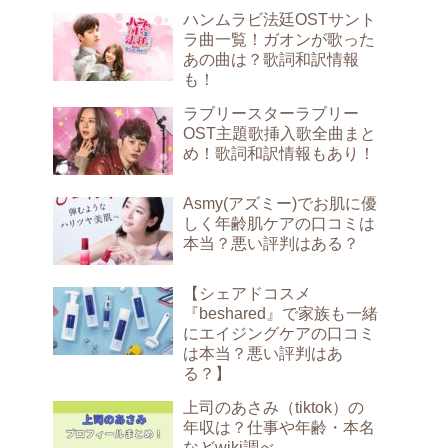
ハンムラビ法廷OSTサント
ラ曲一覧！ガオンが歌った
あの曲は？歌詞和訳情報
も！
ラブリースターラブリー
OST主題歌挿入歌全曲まと
め！歌詞和訳情報もあり！
Asmy(アズミー)でお肌に優
しく年齢肌ケアの口コミは
本当？悪い評判はある？
【シェアドコスメ
『beshared』で家族も一緒
にエイジングケアの口コミ
は本当？悪い評判はあ
る？】
上司のあさみ（tiktok）の
年収は？仕事や年齢・本名
などwiki調べ