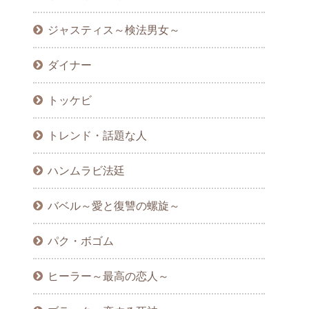
ジャスティス～検法男女～
ダイナー
トッケビ
トレンド・話題な人
ハンムラビ法廷
バベル～愛と復讐の螺旋～
パク・ボゴム
ヒーラー～最高の恋人～