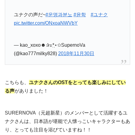
ユナクの声だ~
#운명과분노
#윤학
#ユナク
pic.twitter.com/ONxoaNWVbY
— kao_xoxo☻✰ะ*̣̩⋆✩SupernoVa
(@kao777milky828)
2018年11月30日
こちらも、
ユナクさんのOSTをとっても楽しみにしてい
る声
がありました！
SURERNOVA（元超新星）のメンバーとして活躍するユ
ナクさんは、日本語が堪能で人懐っこいキャラクターもあ
り、とっても注目を浴びていますね！！