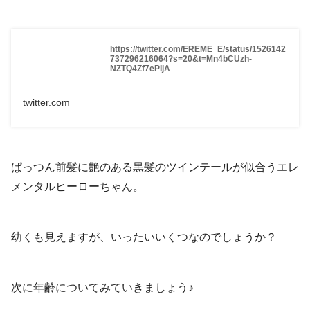
https://twitter.com/EREME_E/status/1526142
737296216064?s=20&t=Mn4bCUzh-
NZTQ4Zf7ePIjA
twitter.com
ぱっつん前髪に艶のある黒髪のツインテールが似合うエレ
メンタルヒーローちゃん。
幼くも見えますが、いったいいくつなのでしょうか？
次に年齢についてみていきましょう♪