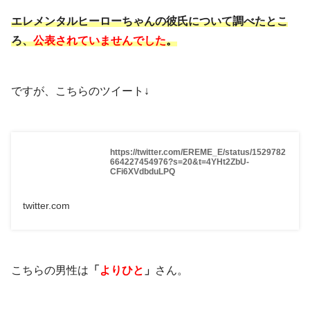
エレメンタルヒーローちゃんの彼氏について調べたとこ
ろ、
公表されていませんでした
。
ですが、こちらのツイート↓
https://twitter.com/EREME_E/status/1529782
664227454976?s=20&t=4YHt2ZbU-
CFi6XVdbduLPQ
twitter.com
こちらの男性は
「
よりひと
」
さん。