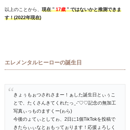
以上のことから、
現在 ”
17歳
” ではないかと推測できま
す！(2022年現在)
エレメンタルヒーローの誕生日
きょぅもぉつされさまー！ぁした誕生日とぃぅこ
とで、たくさんきてくれたっ ̫ -˘♡♡記念の無加工
写真ぃっものますくー(ゎら)
今後のょてぃとしてゎ、2日に1個TikTokを投稿で
きたらぃぃなとぉもってぉります！応援ょろしく