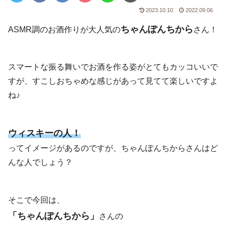
2023.10.10
2022.09.06
ちゃんぽんちから
ASMR
調のお酒作りが大人気の
さん！
スマートな振る舞いでお酒を作る姿がとてもカッコいいで
すが、すこしおちゃめな感じがあって見てて楽しいですよ
ね♪
ウィスキーの人！
ってイメージがあるのですが、ちゃんぽんちからさんはど
んな人でしょう？
そこで今回は、
「ちゃんぽんちから」
さんの