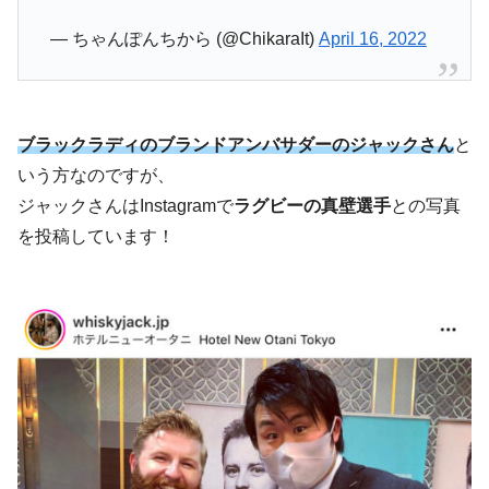
— ちゃんぽんちから (@ChikaraIt)
April 16, 2022
ブラックラディのブランドアンバサダーのジャックさん
と
いう方なのですが、
ジャックさんはInstagramで
ラグビーの真壁選手
との写真
を投稿しています！