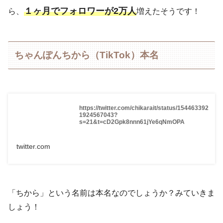
１ヶ月でフォロワーが2万人
ら、
増えたそうです！
ちゃんぽんちから（TikTok）本名
https://twitter.com/chikarait/status/154463392
1924567043?
s=21&t=cD2Gpk8nnn61jYe6qNmOPA
twitter.com
「ちから」という名前は本名なのでしょうか？みていきま
しょう！