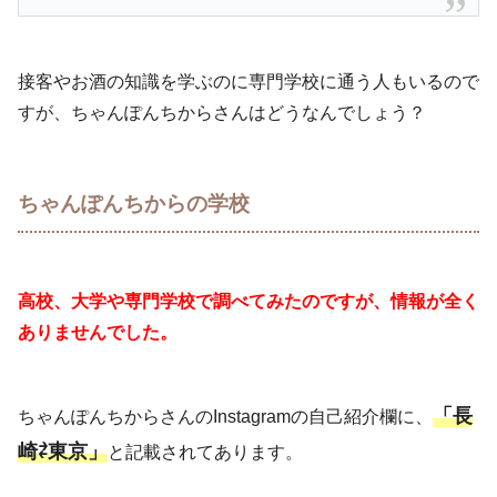
接客やお酒の知識を学ぶのに専門学校に通う人もいるので
すが、ちゃんぽんちからさんはどうなんでしょう？
ちゃんぽんちからの学校
高校、大学や専門学校で調べてみたのですが、情報が全く
ありませんでした。
「長
ちゃんぽんちからさんのInstagramの自己紹介欄に、
崎⇄東京」
と記載されてあります。