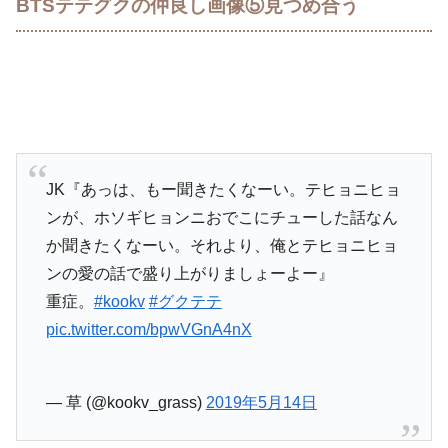
BTSテテグクの仲良し画像⑤見つめ合う
JK『あっは、もー聞きたくなーい。テヒョニヒョ
ンが、ホソギヒョンニおでこにチューした話なん
か聞きたくなーい。それより、俺とテヒョニヒョ
ンの愛の話で盛り上がりましょーよー』
重症。
#kookv
#グクテテ
pic.twitter.com/bpwVGnA4nX
— 草 (@kookv_grass)
2019年5月14日