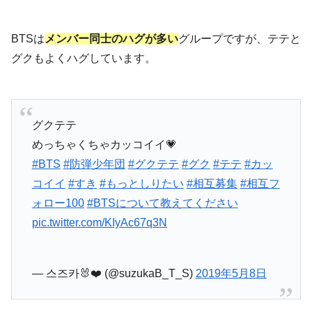
BTSは
メンバー同士のハグが多い
グループですが、テテと
グクもよくハグしています。
グクテテ
めっちゃくちゃカッコイイ💗
#BTS
#防弾少年団
#グクテテ
#グク
#テテ
#カッ
コイイ
#すき
#もっとしりたい
#相互募集
#相互フ
ォロー100
#BTSについて教えてください
pic.twitter.com/KIyAc67q3N
— 스즈카🐰❤️ (@suzukaB_T_S)
2019年5月8日