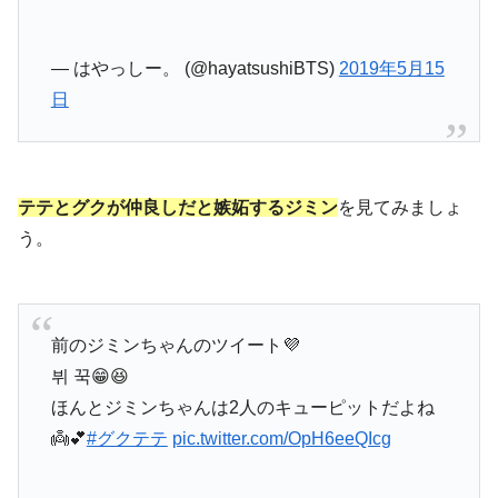
— はやっしー。 (@hayatsushiBTS)
2019年5月15
日
テテとグクが仲良しだと嫉妬する
ジミン
を見てみましょ
う。
前のジミンちゃんのツイート💜
뷔 꾹😁😆
ほんとジミンちゃんは2人のキューピットだよね
👼💕
#グクテテ
pic.twitter.com/OpH6eeQIcg