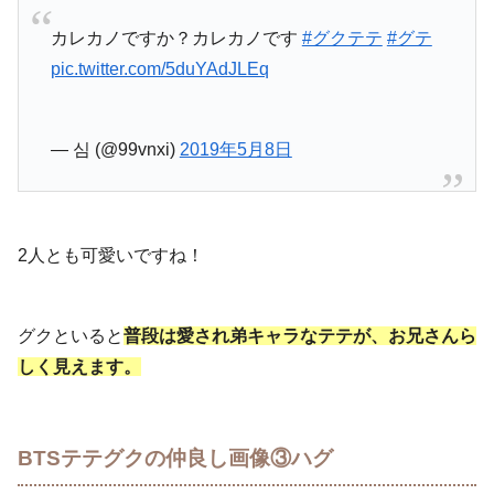
カレカノですか？カレカノです
#グクテテ
#グテ
pic.twitter.com/5duYAdJLEq
— 심 (@99vnxi)
2019年5月8日
2人とも可愛いですね！
グクといると
普段は愛され弟キャラなテテが、お兄さんら
しく見えます。
BTSテテグクの仲良し画像③ハグ