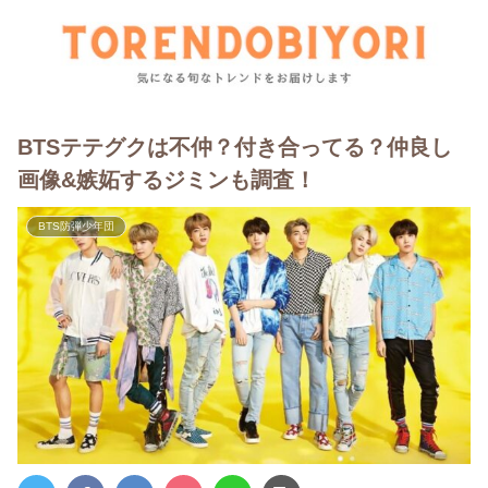
BTSテテグクは不仲？付き合ってる？仲良し
画像&嫉妬するジミンも調査！
BTS防弾少年団