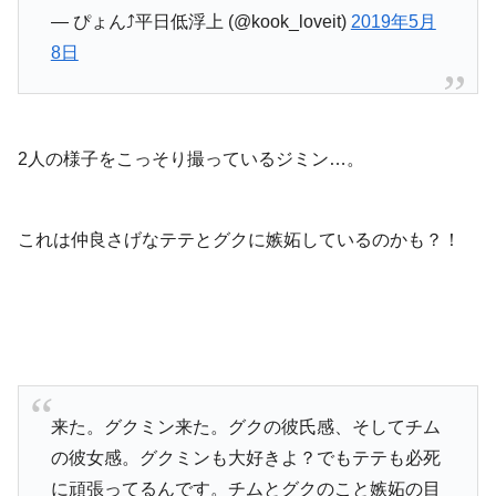
— ぴょん⤴︎平日低浮上 (@kook_loveit)
2019年5月
8日
2人の様子をこっそり撮っているジミン…。
これは仲良さげなテテとグクに嫉妬しているのかも？！
来た。グクミン来た。グクの彼氏感、そしてチム
の彼女感。グクミンも大好きよ？でもテテも必死
に頑張ってるんです。チムとグクのこと嫉妬の目