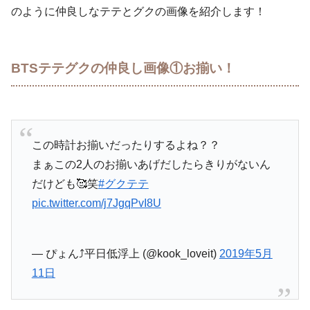
のように仲良しなテテとグクの画像を紹介します！
BTSテテグクの仲良し画像①お揃い！
この時計お揃いだったりするよね？？
まぁこの2人のお揃いあげだしたらきりがないん
だけども🥰笑
#グクテテ
pic.twitter.com/j7JgqPvI8U
— ぴょん⤴︎平日低浮上 (@kook_loveit)
2019年5月
11日