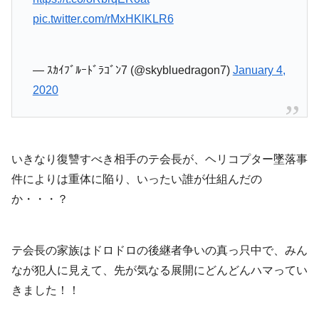
pic.twitter.com/rMxHKlKLR6
— ｽｶｲﾌﾞﾙｰﾄﾞﾗｺﾞﾝ7 (@skybluedragon7)
January 4,
2020
いきなり復讐すべき相手のテ会長が、ヘリコプター墜落事
件によりは重体に陥り、いったい誰が仕組んだの
か・・・？
テ会長の家族はドロドロの後継者争いの真っ只中で、みん
なが犯人に見えて、先が気なる展開にどんどんハマってい
きました！！