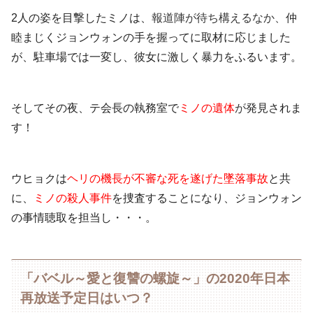
2人の姿を目撃したミノは、
報道陣が待ち構えるなか、
仲
睦まじくジョンウォンの手を握ってに取材に応じました
が、駐車場では一変し、彼女に激しく暴力をふるいます。
そしてその夜、テ会長の執務室で
ミノの遺体
が
発見されま
す！
ウヒョクは
ヘリの機長が不審な死を遂げた墜落事故
と共
に、
ミノの殺人事件
を捜査することになり、ジョンウォン
の事情聴取を担当し・・・。
「バベル～愛と復讐の螺旋～」の2020年日本
再放送予定日はいつ？