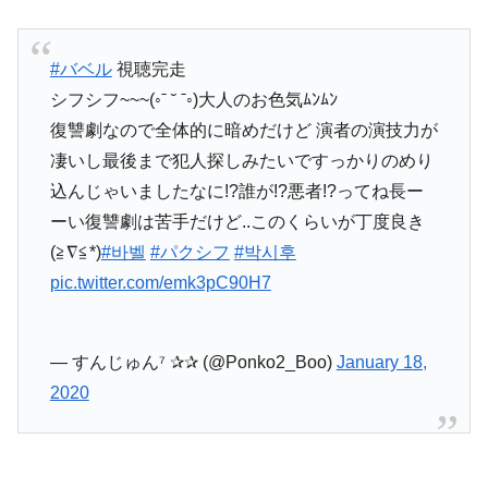
#バベル
視聴完走
シフシフ~~~(◦ˉ ˘ ˉ◦)大人のお色気ﾑﾝﾑﾝ
復讐劇なので全体的に暗めだけど 演者の演技力が
凄いし最後まで犯人探しみたいですっかりのめり
込んじゃいましたなに!?誰が!?悪者!?ってね長ー
ーい復讐劇は苦手だけど..このくらいが丁度良き
(≧∇≦*)
#바벨
#パクシフ
#박시후
pic.twitter.com/emk3pC90H7
— すんじゅん⁷ ✰✰ (@Ponko2_Boo)
January 18,
2020