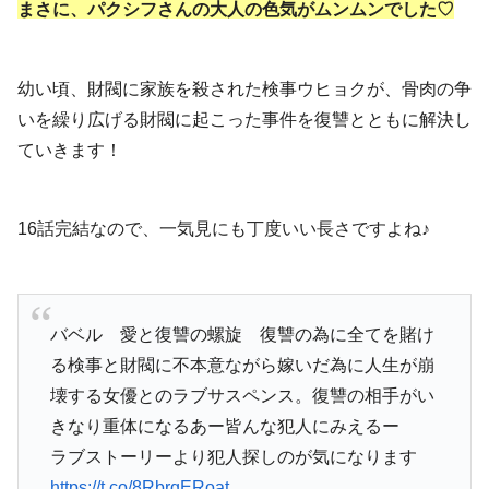
まさに、パクシフさんの大人の色気がムンムンでした♡
幼い頃、財閥に家族を殺された検事ウヒョクが、骨肉の争
いを繰り広げる財閥に起こった事件を復讐とともに解決し
ていきます！
16話完結なので、一気見にも丁度いい長さですよね♪
バベル 愛と復讐の螺旋 復讐の為に全てを賭け
る検事と財閥に不本意ながら嫁いだ為に人生が崩
壊する女優とのラブサスペンス。復讐の相手がい
きなり重体になるあー皆んな犯人にみえるー
ラブストーリーより犯人探しのが気になります
https://t.co/8RbrqERoat