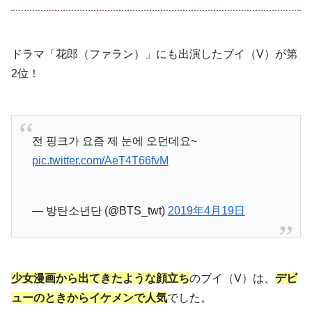
ドラマ「花郎（ファラン）」にも出演したブイ（V）が第
2位！
전 핑크가 요즘 제 눈에 오던데요~
pic.twitter.com/AeT4T66fvM
— 방탄소년단 (@BTS_twt)
2019年4月19日
少女漫画から出てきたような顔立ち
のブイ（V）は、
デビ
ューのときからイケメンで人気
でした。