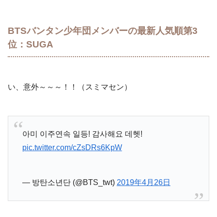
BTSバンタン少年団メンバーの最新人気順第3
位：SUGA
い、意外～～～！！（スミマセン）
아미 이주연속 일등! 감사해요 데헷!
pic.twitter.com/cZsDRs6KpW
— 방탄소년단 (@BTS_twt)
2019年4月26日