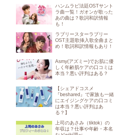
ハンムラビ法廷OSTサント
ラ曲一覧！ガオンが歌った
あの曲は？歌詞和訳情報
も！
ラブリースターラブリー
OST主題歌挿入歌全曲まと
め！歌詞和訳情報もあり！
Asmy(アズミー)でお肌に優
しく年齢肌ケアの口コミは
本当？悪い評判はある？
【シェアドコスメ
『beshared』で家族も一緒
にエイジングケアの口コミ
は本当？悪い評判はあ
る？】
上司のあさみ（tiktok）の
年収は？仕事や年齢・本名
などwiki調べ