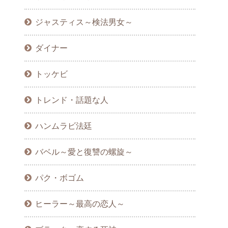
ジャスティス～検法男女～
ダイナー
トッケビ
トレンド・話題な人
ハンムラビ法廷
バベル～愛と復讐の螺旋～
パク・ボゴム
ヒーラー～最高の恋人～