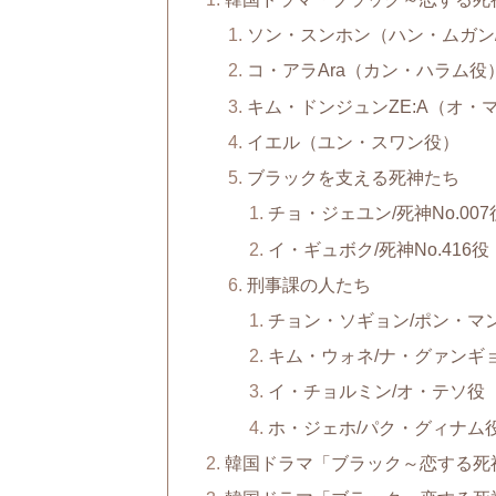
ソン・スンホン（ハン・ムガン
コ・アラAra（カン・ハラム役
キム・ドンジュンZE:A（オ・
イエル（ユン・スワン役）
ブラックを支える死神たち
チョ・ジェユン/死神No.007
イ・ギュボク/死神No.416役
刑事課の人たち
チョン・ソギョン/ポン・マ
キム・ウォネ/ナ・グァンギ
イ・チョルミン/オ・テソ役
ホ・ジェホ/パク・グィナム
韓国ドラマ「ブラック～恋する死