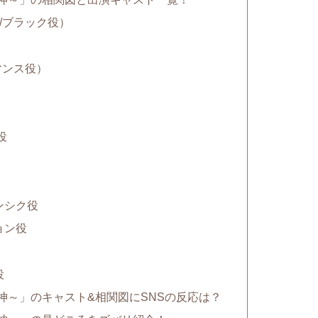
/ブラック役）
）
マンス役）
役
ンシク役
ョン役
役
神～」のキャスト&相関図にSNSの反応は？