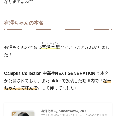
なりますよね^^
有澤ちゃんの本名
ありさわななせ
有澤七星
有澤ちゃんの本名は
だということがわかりまし
た！
Campus Collection 中高生NEXT GENERATION
で本名
が公開されており、またTikTokで投稿した動画内で『
なー
ちゃんって呼んで
』って仰ってました♪
有澤七星 (@nanafiexoxo7) on X
YELL投票が3位に下がってしまいました😭😭 YELL投票