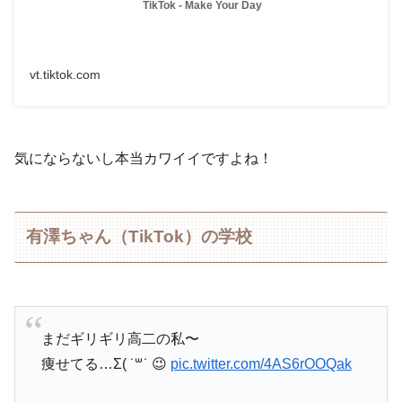
TikTok - Make Your Day
vt.tiktok.com
気にならないし本当カワイイですよね！
有澤ちゃん（TikTok）の学校
まだギリギリ高二の私〜
痩せてる…Σ( ˙꒳​˙ 😉
pic.twitter.com/4AS6rOOQak