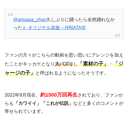
@arisawa_chan
久しぶりに踊ったら全然踊れなか
った
♬ オリジナル楽曲 – H!NATA🌻
ファンの方々がこちらの動画を思い思いにアレンジを加え
「素材の子」
「ジ
たことがキッカケとなり
大バズり
し
・
ャージの子」
と呼ばれるようになったそうです。
約1500万回再生
2022年9月現在、
されており、ファンか
らも
「カワイイ」「これが伝説」
などと多くのコメントが
寄せられています。