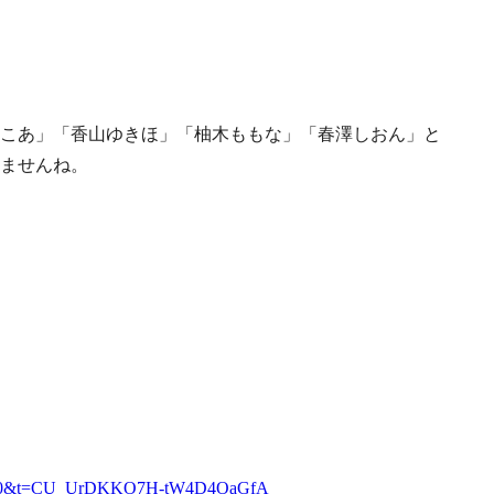
こあ」「香山ゆきほ」「柚木ももな」「春澤しおん」と
ませんね。
30?s=20&t=CU_UrDKKO7H-tW4D4OaGfA