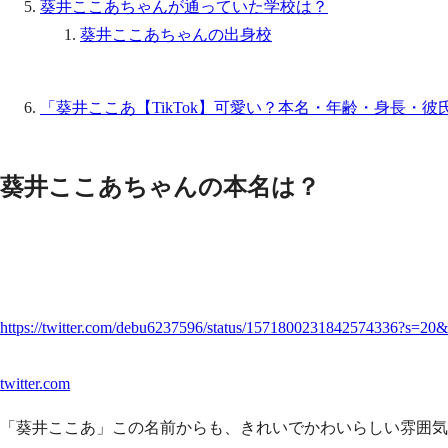
葵井ここあちゃんが通っていた学校は？
葵井ここあちゃんの出身校
「葵井ここあ【TikTok】可愛い？本名・年齢・身長・
葵井ここあちゃんの本名は？
https://twitter.com/debu6237596/status/1571800231842574336
twitter.com
「葵井ここあ」この名前からも、きれいでかわいらしい雰囲気