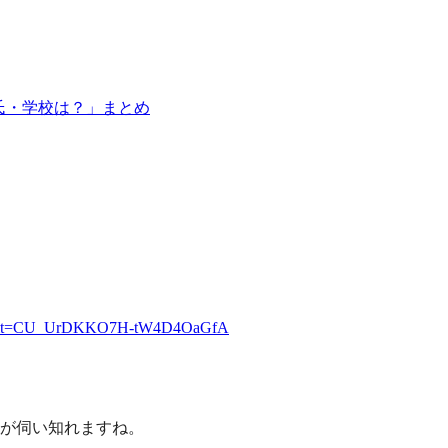
彼氏・学校は？」まとめ
?s=20&t=CU_UrDKKO7H-tW4D4OaGfA
が伺い知れますね。