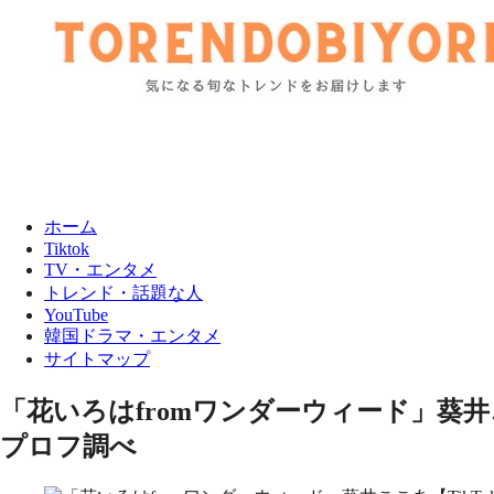
ホーム
Tiktok
TV・エンタメ
トレンド・話題な人
YouTube
韓国ドラマ・エンタメ
サイトマップ
「花いろはfromワンダーウィード」葵井
プロフ調べ