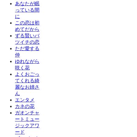
あなたが眠
っている間
に
この恋は初
めてだから
ずる賢いバ
ツイチの恋
ただ愛する
仲
ゆれながら
咲く花
よくおごっ
てくれる綺
麗なお姉さ
ん
エンタメ
カネの花
ガオンチャ
ートミュー
ジックアワ
ード