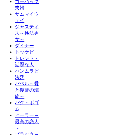
ゴーバック
夫婦
サムマイウ
ェイ
ジャスティ
ス～検法男
女～
ダイナー
トッケビ
トレンド・
話題な人
ハンムラビ
法廷
バベル～愛
と復讐の螺
旋～
パク・ボゴ
ム
ヒーラー～
最高の恋人
～
ブラック～