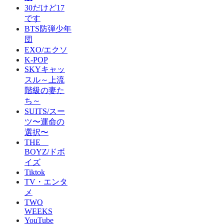
30だけど17
です
BTS防弾少年
団
EXO/エクソ
K-POP
SKYキャッ
スル～上流
階級の妻た
ち～
SUITS/スー
ツ〜運命の
選択〜
THE
BOYZ/ドボ
イズ
Tiktok
TV・エンタ
メ
TWO
WEEKS
YouTube