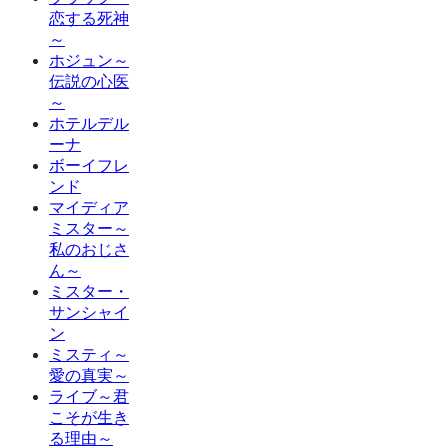
恋する死神
～
ホジュン～
伝説の心医
～
ホテルデル
ーナ
ボーイフレ
ンド
マイディア
ミスター～
私のおじさ
ん～
ミスター・
サンシャイ
ン
ミスティ～
愛の真実～
ライブ～君
こそが生き
る理由～