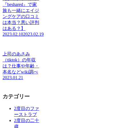
『beshared』で家
族も一緒にエイジ
ングケアの口コミ
は本当？悪い評判
はある？】
2023.02.10
2023.02.19
上司のあさみ
（tiktok）の年収
は？仕事や年齢・
本名などwiki調べ
2023.01.21
カテゴリー
2度目のファ
ーストラブ
2度目の二十
歳