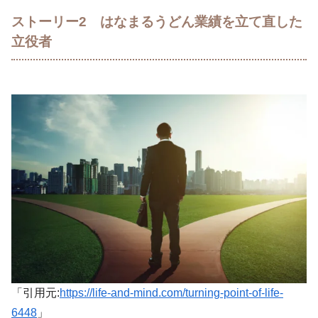
ストーリー2 はなまるうどん業績を立て直した
立役者
「引用元:
https://life-and-mind.com/turning-point-of-life-
6448
」