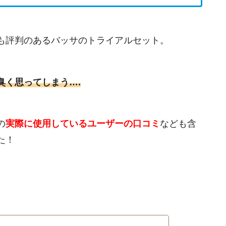
も評判のあるバッサのトライアルセット。
臭く思ってしまう….
の
実際に
使用しているユーザーの
口コミ
なども含
た！