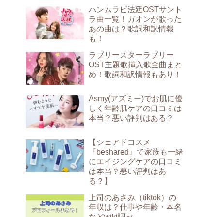
ハンムラビ法廷OSTサント
ラ曲一覧！ガオンが歌った
あの曲は？歌詞和訳情報
も！
ラブリースターラブリー
OST主題歌挿入歌全曲まと
め！歌詞和訳情報もあり！
Asmy(アズミー)でお肌に優
しく年齢肌ケアの口コミは
本当？悪い評判はある？
【シェアドコスメ
『beshared』で家族も一緒
にエイジングケアの口コミ
は本当？悪い評判はあ
る？】
上司のあさみ（tiktok）の
年収は？仕事や年齢・本名
などwiki調べ