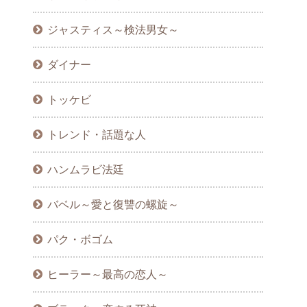
ジャスティス～検法男女～
ダイナー
トッケビ
トレンド・話題な人
ハンムラビ法廷
バベル～愛と復讐の螺旋～
パク・ボゴム
ヒーラー～最高の恋人～