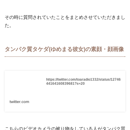
その時に質問されていたことをまとめさせていただきまし
た。
タンパク質タケダ(ゆめまる彼女)の素顔・顔画像
https://twitter.com/toaradio1332/status/12746
44164160839681?s=20
twitter.com
こちらのビデオカメラの被り物をしている人がタンパク質