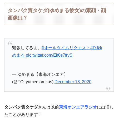
タンパク質タケダ(ゆめまる彼女)の素顔・顔
画像は？
緊張してるよ。
#オールタイムリクエスト
#DJゆ
めまる
pic.twitter.com/Eif0s7fryS
— ゆめまる【東海オンエア】
(@TO_yumemarucas)
December 13, 2020
タンパク質タケダ
さんは以前
東海オンエアラジオ
に出演し
たことがあります！