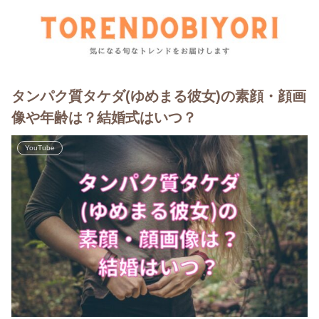
タンパク質タケダ(ゆめまる彼女)の素顔・顔画
像や年齢は？結婚式はいつ？
YouTube