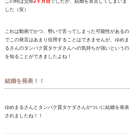
この時は交際
2ヶ月目
でしたが、結婚を宣言してしまいま
した（笑）
これは動画でかつ、勢いで言ってしまった可能性があるの
でこの発言はあまり信用することはできませんが、ゆめま
るさんのタンパク質タケダさんへの気持ちが強いというの
を知ることができましたよね！
結婚を発表！！
ゆめまるさんとタンパク質タケダさんがついに結婚を発表
されましたね！！