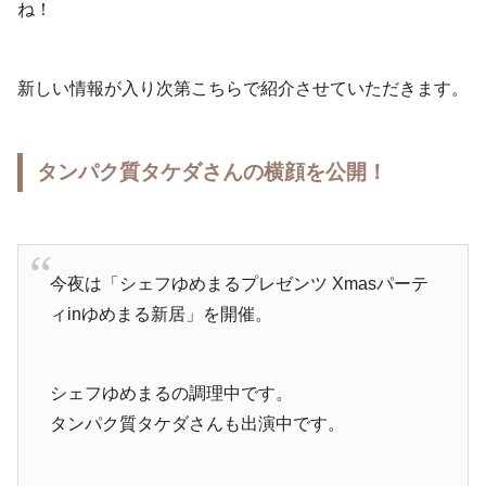
ね！
新しい情報が入り次第こちらで紹介させていただきます。
タンパク質タケダさんの横顔を公開！
今夜は「シェフゆめまるプレゼンツ Xmasパーテ
ィinゆめまる新居」を開催。
シェフゆめまるの調理中です。
タンパク質タケダさんも出演中です。