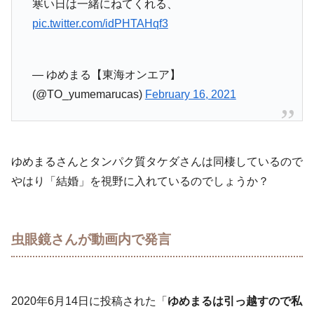
寒い日は一緒にねてくれる、
pic.twitter.com/idPHTAHqf3
— ゆめまる【東海オンエア】
(@TO_yumemarucas)
February 16, 2021
ゆめまるさんとタンパク質タケダさんは同棲しているので
やはり「結婚」を視野に入れているのでしょうか？
虫眼鏡さんが動画内で発言
2020年6月14日に投稿された「
ゆめまるは引っ越すので私