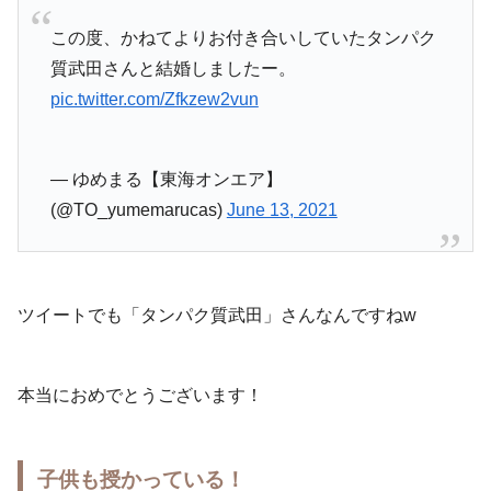
この度、かねてよりお付き合いしていたタンパク
質武田さんと結婚しましたー。
pic.twitter.com/Zfkzew2vun
— ゆめまる【東海オンエア】
(@TO_yumemarucas)
June 13, 2021
ツイートでも「タンパク質武田」さんなんですねw
本当におめでとうございます！
子供も授かっている！