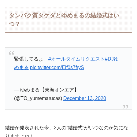
タンパク質タケダとゆめまるの結婚式はい
つ？
緊張してるよ。
#オールタイムリクエスト
#DJゆ
めまる
pic.twitter.com/Eif0s7fryS
— ゆめまる【東海オンエア】
(@TO_yumemarucas)
December 13, 2020
結婚が発表された今、2人の”結婚式”がいつなのか気にな
りますよね！