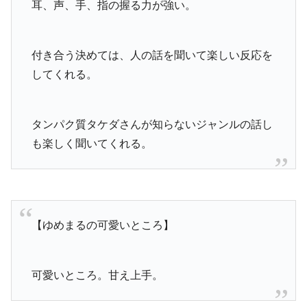
耳、声、手、指の握る力が強い。
付き合う決めては、人の話を聞いて楽しい反応を
してくれる。
タンパク質タケダさんが知らないジャンルの話し
も楽しく聞いてくれる。
【ゆめまるの可愛いところ】
可愛いところ。甘え上手。