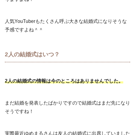
人気YouTuberもたくさん呼ぶ大きな結婚式になりそうな
予感ですよね＾＾
2人の結婚式はいつ？
2人の結婚式の情報は今のところはありませんでした。
まだ結婚を発表したばかりですので結婚式はまだ先になり
そうですね！
実際最近ゆめまるさんは友人の結婚式に出席していました