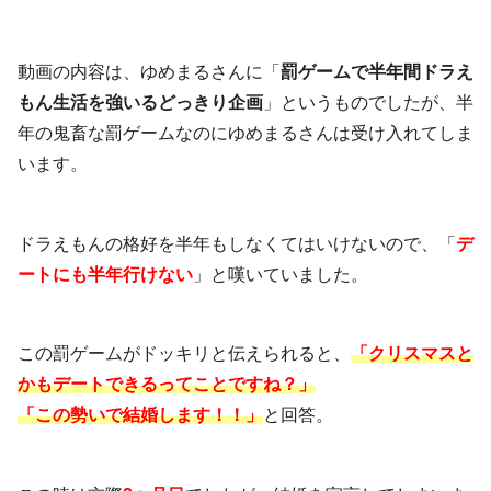
動画の内容は、ゆめまるさんに「
罰ゲームで半年間ドラえ
もん生活を強いるどっきり企画
」というものでしたが、半
年の鬼畜な罰ゲームなのにゆめまるさんは受け入れてしま
います。
ドラえもんの格好を半年もしなくてはいけないので、「
デ
ートにも半年行けない
」と嘆いていました。
この罰ゲームがドッキリと伝えられると、
「クリスマスと
かもデートできるってことですね？」
「この勢いで結婚します！！」
と回答。