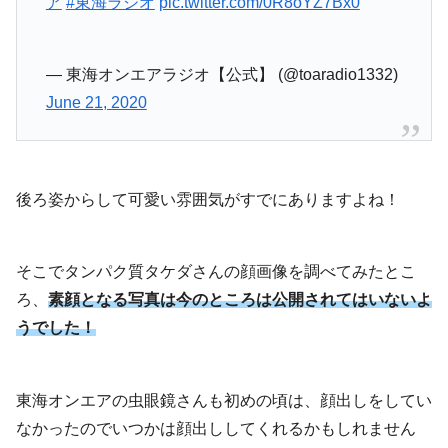
ア
#東海ラジオ
pic.twitter.com/0R8oYZ7Bx0
— 東海オンエアラジオ【公式】 (@toaradio1332)
June 21, 2020
後ろ姿からして可愛い雰囲気がすでにありますよね！
そこでタンパク質タケダさんの顔画像を調べてみたとこ
ろ、
素顔となる写真は今のところは公開されてはいないよ
うでした！
東海オンエアの虫眼鏡さんも初めの頃は、顔出しをしてい
なかったのでいつかは顔出ししてくれるかもしれません