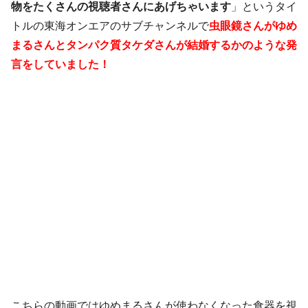
物をたくさんの視聴者さんにあげちゃいます
」というタイ
トルの東海オンエアのサブチャンネルで
虫眼鏡さんがゆめ
まるさんとタンパク質タケダさんが結婚するかのような発
言をしていました！
こちらの動画ではゆめまるさんが使わなくなった食器を視