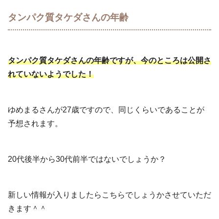
タンパク質タケダさんの年齢
タンパク質タケダさんの年齢ですが、今のところは公開さ
れていないようでした！
ゆめまるさんが27歳ですので、同じくらいであることが
予想されます。
20代後半から30代前半ではないでしょうか？
新しい情報が入りましたらこちらでしょうかさせていただ
きます＾＾