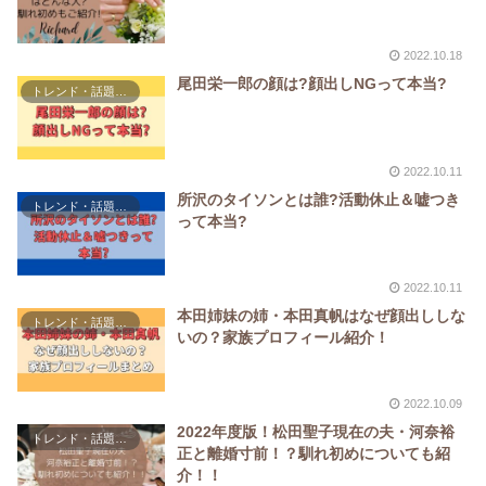
2022.10.18
尾田栄一郎の顔は?顔出しNGって本当?
トレンド・話題な人
2022.10.11
所沢のタイソンとは誰?活動休止＆嘘つき
トレンド・話題な人
って本当?
2022.10.11
本田姉妹の姉・本田真帆はなぜ顔出ししな
トレンド・話題な人
いの？家族プロフィール紹介！
2022.10.09
2022年度版！松田聖子現在の夫・河奈裕
トレンド・話題な人
正と離婚寸前！？馴れ初めについても紹
介！！