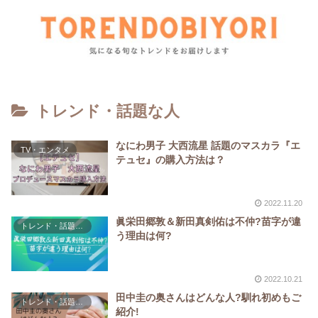
トレンド・話題な人
なにわ男子 大西流星 話題のマスカラ『エ
TV・エンタメ
テュセ』の購入方法は？
2022.11.20
眞栄田郷敦＆新田真剣佑は不仲?苗字が違
トレンド・話題な人
う理由は何?
2022.10.21
田中圭の奥さんはどんな人?馴れ初めもご
トレンド・話題な人
紹介!