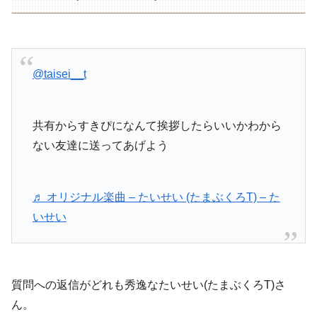
@taisei__t
共有からすきぴになんて挨拶したらいいかわから
ない友達に送ってあげよう
♬ オリジナル楽曲 – たいせい (たまぶくろT) – た
いせい
質問への返信がどれも秀逸なたいせい(たまぶくろT)さ
ん。