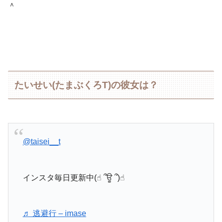
＾
たいせい(たまぶくろT)の彼女は？
@taisei__t
インスタ毎日更新中(☝︎ ՞ਊ ՞)☝︎
♬ 逃避行 – imase