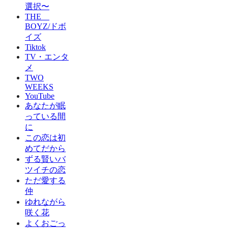
選択〜
THE
BOYZ/ドボ
イズ
Tiktok
TV・エンタ
メ
TWO
WEEKS
YouTube
あなたが眠
っている間
に
この恋は初
めてだから
ずる賢いバ
ツイチの恋
ただ愛する
仲
ゆれながら
咲く花
よくおごっ