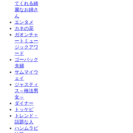
てくれる綺
麗なお姉さ
ん
エンタメ
カネの花
ガオンチャ
ートミュー
ジックアワ
ード
ゴーバック
夫婦
サムマイウ
ェイ
ジャスティ
ス～検法男
女～
ダイナー
トッケビ
トレンド・
話題な人
ハンムラビ