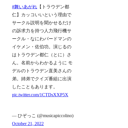
#舞いあがれ
【トラウデン都
仁】カッコいいという理由で
サークル説明を聞かせるだけ
の訴求力を持つ人力飛行機サ
ークル・なにわバードマンの
イケメン・佐伯功。演じるの
はトラウデン都仁（とに）さ
ん。名前からわかるように モ
デルのトラウデン直美さんの
弟。姉弟でクイズ番組に出演
したこともあります。
pic.twitter.com/1CTDsXXP5X
— ひぞっこ (@musicapiccolino)
October 21, 2022