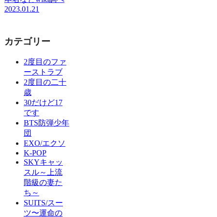
2023.01.21
カテゴリー
2度目のファ
ーストラブ
2度目の二十
歳
30だけど17
です
BTS防弾少年
団
EXO/エクソ
K-POP
SKYキャッ
スル～上流
階級の妻た
ち～
SUITS/スー
ツ〜運命の