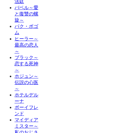
法廷
バベル～愛
と復讐の螺
旋～
パク・ボゴ
ム
ヒーラー～
最高の恋人
～
ブラック～
恋する死神
～
ホジュン～
伝説の心医
～
ホテルデル
ーナ
ボーイフレ
ンド
マイディア
ミスター～
私のおじさ