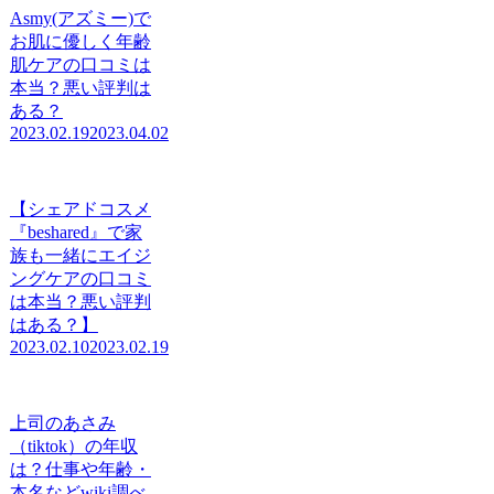
Asmy(アズミー)で
お肌に優しく年齢
肌ケアの口コミは
本当？悪い評判は
ある？
2023.02.19
2023.04.02
【シェアドコスメ
『beshared』で家
族も一緒にエイジ
ングケアの口コミ
は本当？悪い評判
はある？】
2023.02.10
2023.02.19
上司のあさみ
（tiktok）の年収
は？仕事や年齢・
本名などwiki調べ