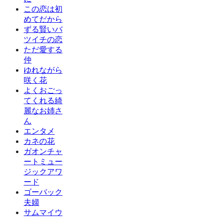
この恋は初
めてだから
ずる賢いバ
ツイチの恋
ただ愛する
仲
ゆれながら
咲く花
よくおごっ
てくれる綺
麗なお姉さ
ん
エンタメ
カネの花
ガオンチャ
ートミュー
ジックアワ
ード
ゴーバック
夫婦
サムマイウ