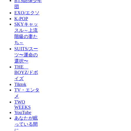
BTS防弾少年
団
EXO/エクソ
K-POP
SKYキャッ
スル～上流
階級の妻た
ち～
SUITS/スー
ツ〜運命の
選択〜
THE
BOYZ/ドボ
イズ
Tiktok
TV・エンタ
メ
TWO
WEEKS
YouTube
あなたが眠
っている間
に