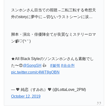
スンホンさん目当ての視聴→二転三転する奇想天
外のstoryに夢中に→切ないラストシーンに涙…
脚本・演出・俳優陣全てが良質なミステリーロマ
ン📹♡(˘ᵋ ˘ )
★All Black Styleのソンスンホンさんも素敵でし
た〜😍
@SongSH
👍
#블랙
#송승헌
pic.twitter.com/c4MiT8gQBN
— 💖 純恋（すみれ）💖 (@LottaLove_2PM)
October 12, 2019