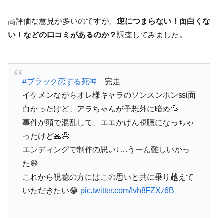
高評価な意見が多いのですが、
逆につまらない！面白くな
い！などの口コミがあるのか？
調査してみました。
#ブラック恋する死神
完走
イケメンながらオレ様キャラのソンスンホンssi面
白かったけど、アラちゃんが予想外に暗め💦
事件が頭で混乱して、エエかげん視聴になっちゃ
ったけど🙏😅
エンディングで制作の思い↓…うーん難しいかっ
た😅
これから視聴の方にはこの思いと共に乗り越えて
いただきたい😂
pic.twitter.com/Ivh8FZXz6B