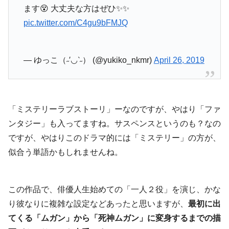
ます😵 大丈夫な方はぜひ✨✨
pic.twitter.com/C4gu9bFMJQ
— ゆっこ（˶′◡‵˶） (@yukiko_nkmr)
April 26, 2019
「ミステリーラブストーリ」ーなのですが、やはり「ファ
ンタジー」も入ってますね。サスペンスというのも？なの
ですが、やはりこのドラマ的には「ミステリー」の方が、
似合う単語かもしれませんね。
この作品で、俳優人生始めての「一人２役」を演じ、かな
り彼なりに複雑な設定などあったと思いますが、
最初に出
てくる「ムガン」から「死神ムガン」に変身するまでの描