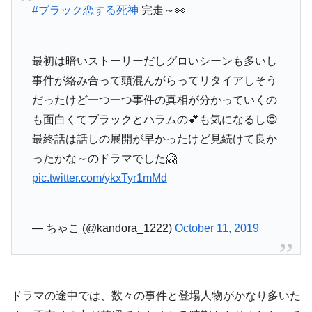
#ブラック恋する死神
完走～👀
最初は暗いストーリーだしグロいシーンも多いし
事件が絡み合って頭混んがらってリタイアしそう
だったけど一つ一つ事件の真相が分かっていくの
も面白くてブラックとハラムの💕も気になるし😍
最終話は話しの展開が早かったけど見続けて良か
ったかな～のドラマでした🤗
pic.twitter.com/ykxTyr1mMd
— ちゃこ (@kandora_1222)
October 11, 2019
ドラマの途中では、数々の事件と登場人物がかなり多いた