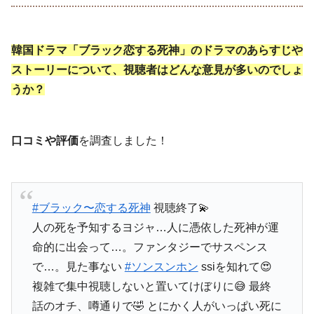
韓国ドラマ「ブラック恋する死神」のドラマのあらすじや
ストーリーについて、視聴者はどんな意見が多いのでしょ
うか？
口コミや評価
を調査しました！
#ブラック〜恋する死神
視聴終了💫
人の死を予知するヨジャ…人に憑依した死神が運
命的に出会って…。ファンタジーでサスペンス
で…。見た事ない
#ソンスンホン
ssiを知れて😍
複雑で集中視聴しないと置いてけぼりに😅 最終
話のオチ、噂通りで🤣 とにかく人がいっぱい死に