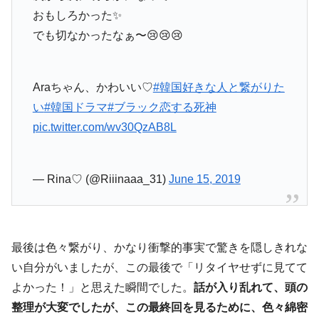
おもしろかった✨
でも切なかったなぁ〜😢😢😢
Araちゃん、かわいい♡
#韓国好きな人と繋がりた
い
#韓国ドラマ
#ブラック恋する死神
pic.twitter.com/wv30QzAB8L
— Rina♡ (@Riiinaaa_31)
June 15, 2019
最後は色々繋がり、かなり衝撃的事実で驚きを隠しきれな
い自分がいましたが、この最後で「リタイヤせずに見てて
よかった！」と思えた瞬間でした。
話が入り乱れて、頭の
整理が大変でしたが、この最終回を見るために、色々綿密