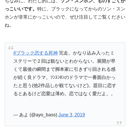
ちなみに、わたし的には、
ソン・スンホン、ものすごくか
っこいいです。
特に、ブラックになってからのソン・スン
ホンが非常にかっこいいので、ぜひ注目してご覧ください
ね。
#ブラック恋する死神
完走。かなり込み入ったミ
ステリーで２回は観ないとわからない。展開が早
くて最後の瞬間まで脚本家に引きずり回される感
が続く良ドラマ。ｿﾝｽﾝﾎﾝのドラマで一番面白かっ
たと思う(他2作品しか観てないけど)。題目に恋す
るとあるけど恋愛は薄め。恋ではなく愛だよ。。
— あよ (@ayo_bass)
June 3, 2019