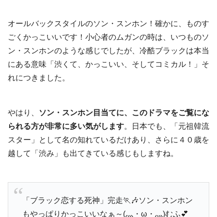
オールバックスタイルのソン・スンホン！確かに、ものす
ごくかっこいいです！小心者のムガンの時は、いつものソ
ン・スンホンのような感じでしたが、冷酷ブラックは本当
にある意味「渋くて、かっこいい、そしてコミカル！」そ
れにつきました。
やはり、
ソン・スンホン目当てに、このドラマをご覧にな
られる方が非常に多い気がします
。日本でも、「元祖韓流
スター」として名の知れているだけあり、さらに４０歳を
越して「渋み」も出てきている感じもしますね。
「ブラック恋する死神」完走🏃🎶ソン・スンホン
もやっぱりかっこいいなぁ～(灬・ω・灬)むふ💕